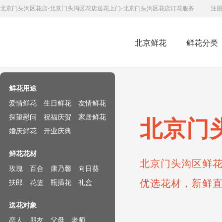
北京门头沟区花店-北京门头沟区花店送花上门-北京门头沟区花店订花服务
注
北京鲜花
鲜花分类
鲜花速递网
鲜花用途
爱情鲜花
生日鲜花
友情鲜花
探望慰问
祝福庆贺
家居鲜花
北京门
婚庆鲜花
开业庆典
鲜花花材
北京门头沟区鲜花
玫瑰
百合
康乃馨
向日葵
优选花材，新鲜
扶郎
花篮
瓶插花
礼盒
送花对象
恋人
朋友
父母
老师