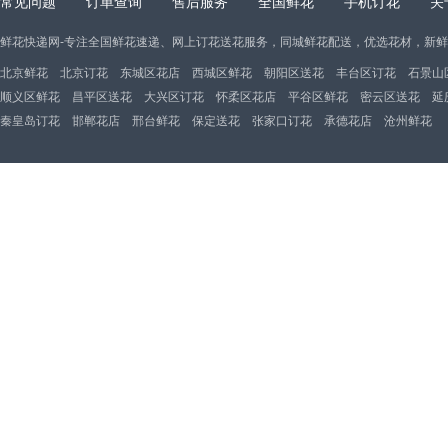
常见问题
订单查询
售后服务
全国鲜花
手机订花
关
鲜花快递网-专注全国鲜花速递、网上订花送花服务，同城鲜花配送，优选花材，新
北京鲜花
北京订花
东城区花店
西城区鲜花
朝阳区送花
丰台区订花
石景山
顺义区鲜花
昌平区送花
大兴区订花
怀柔区花店
平谷区鲜花
密云区送花
延
秦皇岛订花
邯郸花店
邢台鲜花
保定送花
张家口订花
承德花店
沧州鲜花