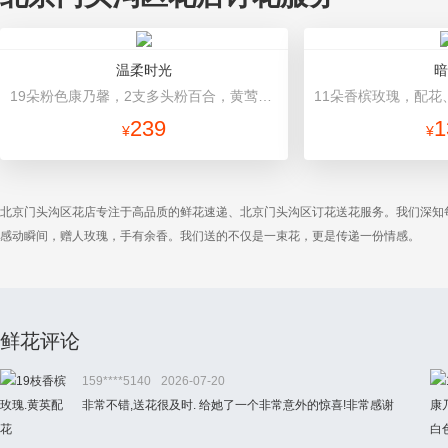
温柔时光
暗
19朵粉色康乃馨，2支多头粉百合，黄莺搭配 浅灰色高档包装
239
1
¥
¥
北京门头沟区花店专注于高品质的鲜花速递、北京门头沟区订花送花服务。我们深知
感动瞬间，赠人玫瑰，手有余香。我们送的不仅是一束花，更是传递一份情感。
鲜花评论
159****5140
2026-07-20
非常不错,送花很及时. 给她了一个非常意外的惊喜!非常感谢