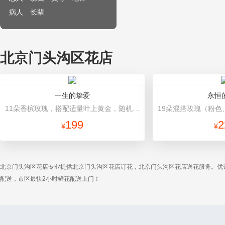
病人
长辈
北京门头沟区花店
一生的挚爱
永恒
11朵香槟玫瑰，搭配适量叶上黄金，随机赠送一个小熊。 咖啡色礼盒。
199
2
¥
¥
北京门头沟区花店专业提供北京门头沟区花店订花，北京门头沟区花店送花服务。优
配送，市区最快2小时鲜花配送上门！