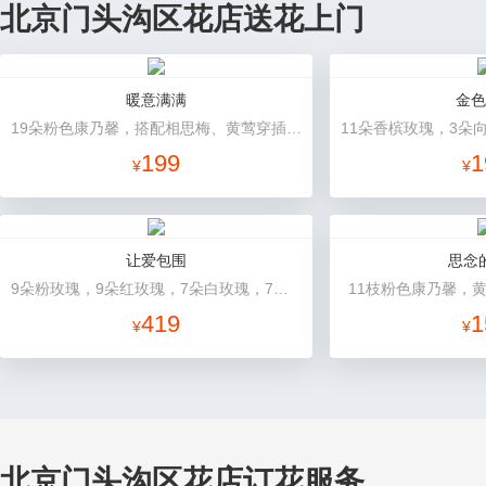
北京门头沟区花店送花上门
暖意满满
金色
19朵粉色康乃馨，搭配相思梅、黄莺穿插点缀。
199
1
¥
¥
让爱包围
思念
9朵粉玫瑰，9朵红玫瑰，7朵白玫瑰，7朵蓝玫瑰，7朵香槟玫瑰，满天星和绿草丰满外围，随机赠送两只公仔
11枝粉色康乃馨，
419
1
¥
¥
北京门头沟区花店订花服务