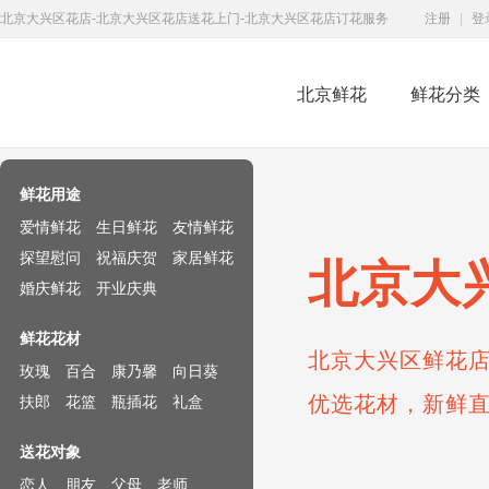
北京大兴区花店-北京大兴区花店送花上门-北京大兴区花店订花服务
注册
|
登
北京鲜花
鲜花分类
鲜花速递网
鲜花用途
爱情鲜花
生日鲜花
友情鲜花
探望慰问
祝福庆贺
家居鲜花
北京大
婚庆鲜花
开业庆典
鲜花花材
北京大兴区鲜花店
玫瑰
百合
康乃馨
向日葵
优选花材，新鲜
扶郎
花篮
瓶插花
礼盒
送花对象
恋人
朋友
父母
老师