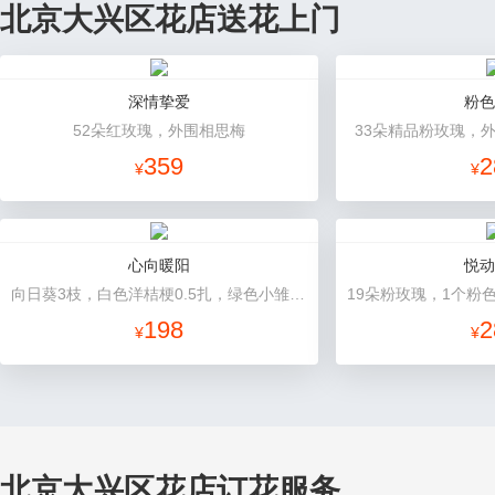
北京大兴区花店送花上门
深情挚爱
粉色
52朵红玫瑰，外围相思梅
33朵精品粉玫瑰，
359
2
¥
¥
心向暖阳
悦动
向日葵3枝，白色洋桔梗0.5扎，绿色小雏菊2枝，雪柳0.1扎
198
2
¥
¥
北京大兴区花店订花服务