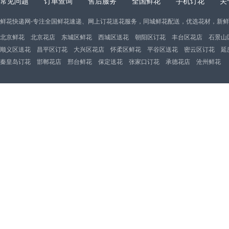
常见问题
订单查询
售后服务
全国鲜花
手机订花
关
鲜花快递网-专注全国鲜花速递、网上订花送花服务，同城鲜花配送，优选花材，新
北京鲜花
北京花店
东城区鲜花
西城区送花
朝阳区订花
丰台区花店
石景山
顺义区送花
昌平区订花
大兴区花店
怀柔区鲜花
平谷区送花
密云区订花
延
秦皇岛订花
邯郸花店
邢台鲜花
保定送花
张家口订花
承德花店
沧州鲜花