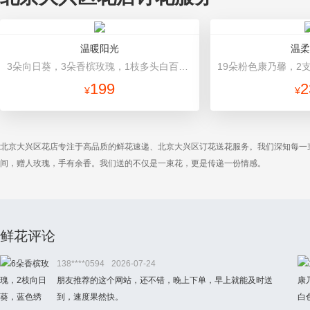
温暖阳光
温柔
3朵向日葵，3朵香槟玫瑰，1枝多头白百合，配花、配草搭配 香槟色高档包装
199
2
¥
¥
北京大兴区花店专注于高品质的鲜花速递、北京大兴区订花送花服务。我们深知每一
间，赠人玫瑰，手有余香。我们送的不仅是一束花，更是传递一份情感。
鲜花评论
138****0594
2026-07-24
朋友推荐的这个网站，还不错，晚上下单，早上就能及时送
到，速度果然快。