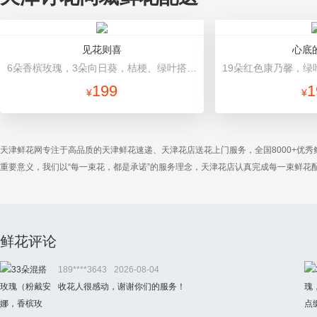
见花则喜
心底
6朵香槟玫瑰，3朵向日葵，桔梗、绿叶搭配 香槟色高档包装
199
1
¥
¥
天津鲜花网专注于高品质的天津鲜花速递、天津花店送花上门服务，全国8000+优
重要意义，我们以“每一束花，都是承诺”的服务理念，天津花店认真完成每一束鲜
鲜花评论
189****3643
2026-08-04
收花人很感动，谢谢你们的服务！