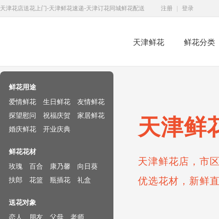
天津花店送花上门-天津鲜花速递-天津订花同城鲜花配送
注册
|
登录
天津鲜花
鲜花分类
鲜花速递网
鲜花用途
爱情鲜花
生日鲜花
友情鲜花
探望慰问
祝福庆贺
家居鲜花
天津鲜
婚庆鲜花
开业庆典
鲜花花材
天津鲜花店，市区
玫瑰
百合
康乃馨
向日葵
优选花材，新鲜
扶郎
花篮
瓶插花
礼盒
送花对象
恋人
朋友
父母
老师