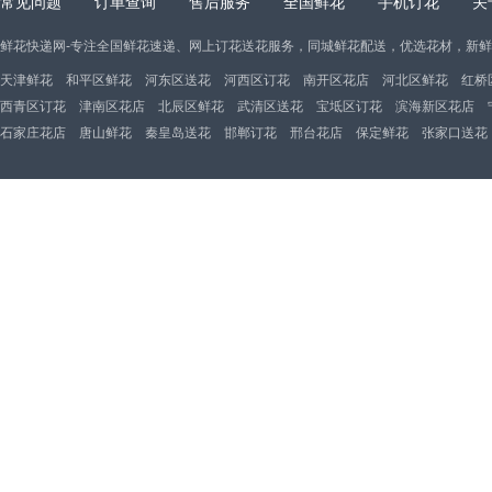
常见问题
订单查询
售后服务
全国鲜花
手机订花
关
鲜花快递网-专注全国鲜花速递、网上订花送花服务，同城鲜花配送，优选花材，新
天津鲜花
和平区鲜花
河东区送花
河西区订花
南开区花店
河北区鲜花
红桥
西青区订花
津南区花店
北辰区鲜花
武清区送花
宝坻区订花
滨海新区花店
石家庄花店
唐山鲜花
秦皇岛送花
邯郸订花
邢台花店
保定鲜花
张家口送花