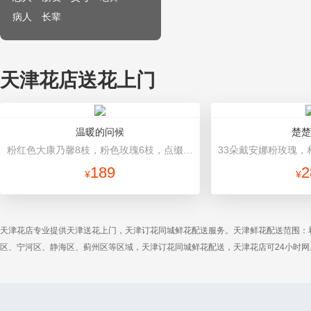
病人
长辈
天津花店送花上门
温暖的问候
楚楚
粉红色大康乃馨8枝，粉色玫瑰6枝，点缀适量黄莺、深山樱和绿叶。 里层白色棉纸包装，外层深紫红色纸包装，玫瑰红色丝带束扎。
189
2
¥
¥
天津花店专业提供天津送花上门，天津订花同城鲜花配送服务。天津鲜花配送范围：
区、宁河区、静海区、蓟州区等区域，天津订花同城鲜花配送，天津花店可24小时