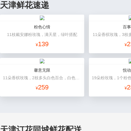
天津鲜花速递
粉色心情
百事
11枝戴安娜粉玫瑰，满天星，绿叶搭配
11朵香槟玫瑰，3枝
139
2
¥
¥
馨意无限
悦动
11朵香槟玫瑰，2枝多头白色百合，白色洋桔梗、绿叶
259
2
¥
¥
天津订花同城鲜花配送