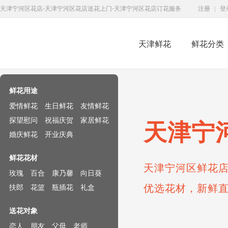
天津宁河区花店-天津宁河区花店送花上门-天津宁河区花店订花服务
注册
|
登
天津鲜花
鲜花分类
鲜花速递网
鲜花用途
爱情鲜花
生日鲜花
友情鲜花
探望慰问
祝福庆贺
家居鲜花
天津宁
婚庆鲜花
开业庆典
鲜花花材
天津宁河区鲜花店
玫瑰
百合
康乃馨
向日葵
优选花材，新鲜
扶郎
花篮
瓶插花
礼盒
送花对象
恋人
朋友
父母
老师