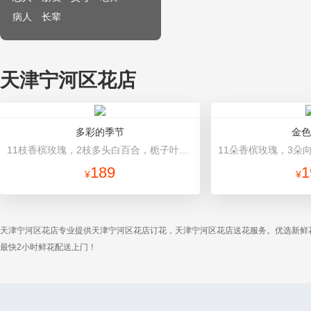
病人
长辈
天津宁河区花店
多彩的季节
金色
11枝香槟玫瑰，2枝多头白百合，栀子叶搭配 深绿、浅绿色平面纸，米白色缎带
189
1
¥
¥
天津宁河区花店专业提供天津宁河区花店订花，天津宁河区花店送花服务。优选新鲜
最快2小时鲜花配送上门！