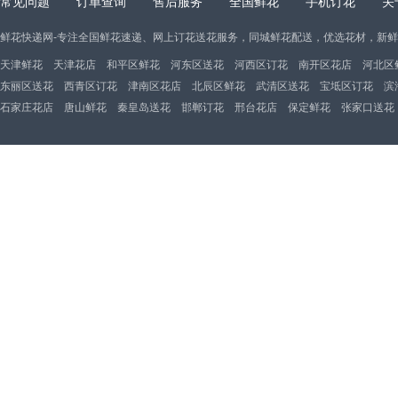
常见问题
订单查询
售后服务
全国鲜花
手机订花
关
鲜花快递网-专注全国鲜花速递、网上订花送花服务，同城鲜花配送，优选花材，新
天津鲜花
天津花店
和平区鲜花
河东区送花
河西区订花
南开区花店
河北区
东丽区送花
西青区订花
津南区花店
北辰区鲜花
武清区送花
宝坻区订花
滨
石家庄花店
唐山鲜花
秦皇岛送花
邯郸订花
邢台花店
保定鲜花
张家口送花