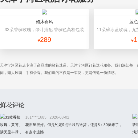
如沐春风
蓝色
33朵香槟玫瑰，绿叶搭配 香槟色高档包装
289
1
¥
¥
天津宁河区花店专注于高品质的鲜花速递、天津宁河区订花送花服务。我们深知每一
间，赠人玫瑰，手有余香。我们送的不仅是一束花，更是传递一份情感。
鲜花评论
181****1685
2026-08-02
花质量很好。但是约定9点半以后送货，还是8：30就来了，
有点小遗憾