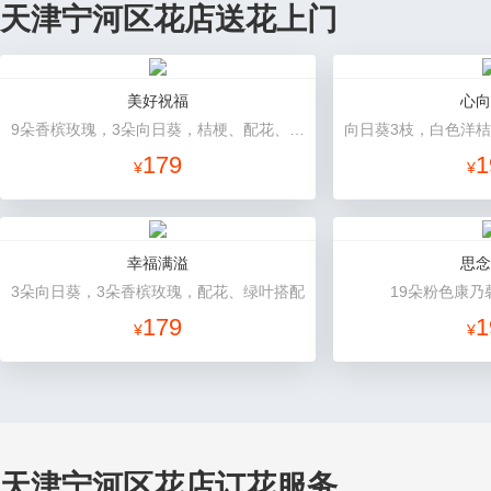
天津宁河区花店送花上门
美好祝福
心向
9朵香槟玫瑰，3朵向日葵，桔梗、配花、配草搭配
179
1
¥
¥
幸福满溢
思念
3朵向日葵，3朵香槟玫瑰，配花、绿叶搭配
19朵粉色康乃
179
1
¥
¥
天津宁河区花店订花服务