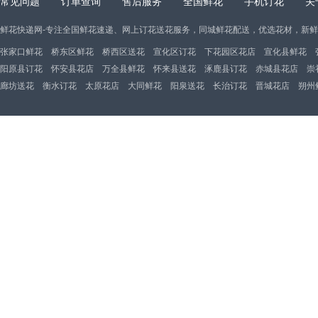
常见问题
订单查询
售后服务
全国鲜花
手机订花
关
鲜花快递网-专注全国鲜花速递、网上订花送花服务，同城鲜花配送，优选花材，新
张家口鲜花
桥东区鲜花
桥西区送花
宣化区订花
下花园区花店
宣化县鲜花
阳原县订花
怀安县花店
万全县鲜花
怀来县送花
涿鹿县订花
赤城县花店
崇
廊坊送花
衡水订花
太原花店
大同鲜花
阳泉送花
长治订花
晋城花店
朔州