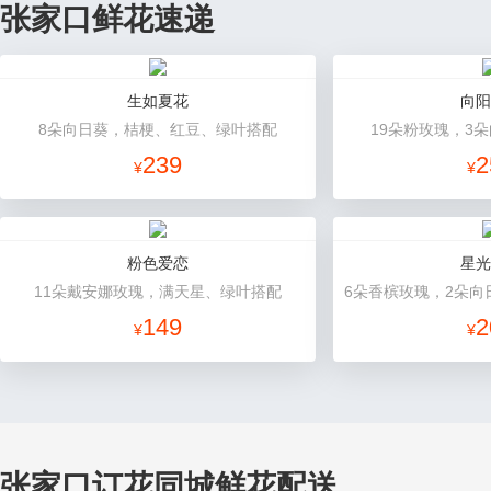
张家口鲜花速递
生如夏花
向阳
8朵向日葵，桔梗、红豆、绿叶搭配
19朵粉玫瑰，3
239
2
¥
¥
粉色爱恋
星光
11朵戴安娜玫瑰，满天星、绿叶搭配
149
2
¥
¥
张家口订花同城鲜花配送