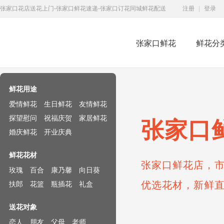
张家口花店送花上门-张家口鲜花速递-张家口订花同城鲜花配送
注册
|
登录
张家口鲜花
鲜花分
鲜花速递网
鲜花用途
爱情鲜花
生日鲜花
友情鲜花
探望慰问
祝福庆贺
家居鲜花
张家口
婚庆鲜花
开业庆典
鲜花花材
张家口鲜花店，市
玫瑰
百合
康乃馨
向日葵
优选花材，新鲜
扶郎
花篮
瓶插花
礼盒
送花对象
恋人
朋友
父母
老师