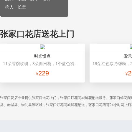
病人
长辈
张家口花店送花上门
时光慢点
爱意
11朵香槟玫瑰，3朵向日葵，1个蓝色绣球，桔梗、绿叶搭配 浅绿色+香槟金高档包装
229
2
¥
¥
张家口花店专业提供张家口送花上门，张家口订花同城鲜花配送服务。张家口鲜花配
县、赤城县、崇礼县等区域，张家口订花同城鲜花配送，张家口花店可24小时网上