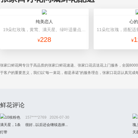
纯美恋人
心的
19朵红玫瑰，黄莺、满天星、绿叶适量点缀 精美鲜花礼盒装，精致蝴蝶结
228
1
¥
¥
张家口鲜花网专注于高品质的张家口鲜花速递、张家口花店送花上门服务，全国800
于客户的重要意义，我们以“每一束花，都是承诺”的服务理念，张家口花店认真完
鲜花评论
157****2769
2026-07-30
很好...以后还会继续选择...