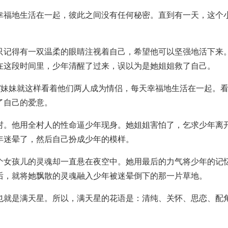
幸福地生活在一起，彼此之间没有任何秘密。直到有一天，这个
。
只记得有一双温柔的眼睛注视着自己，希望他可以坚强地活下来
在这段时间里，少年清醒了过来，误以为是她姐姐救了自己。
”妹妹就这样看着他们两人成为情侣，每天幸福地生活在一起。
了自己的爱意。
村。他用全村人的性命逼少年现身。她姐姐害怕了，乞求少年离
年迷晕了，然后自己扮成少年的模样。
个女孩儿的灵魂却一直悬在夜空中。她用最后的力气将少年的记
后，就将她飘散的灵魂融入少年被迷晕倒下的那一片草地。
也就是满天星。所以，满天星的花语是：清纯、关怀、思恋、配