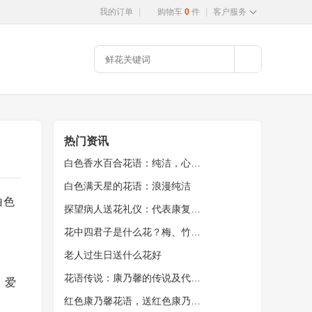
我的订单
|
购物车
0
件
|
客户服务
热门资讯
白色香水百合花语：纯洁，心心相印
白色满天星的花语：浪漫纯洁
白色
探望病人送花礼仪：代表康复的花
花中四君子是什么花？梅、竹、兰、菊。
老人过生日送什么花好
花语传说：康乃馨的传说及代表意义
、爱
红色康乃馨花语，送红色康乃馨代表什么？