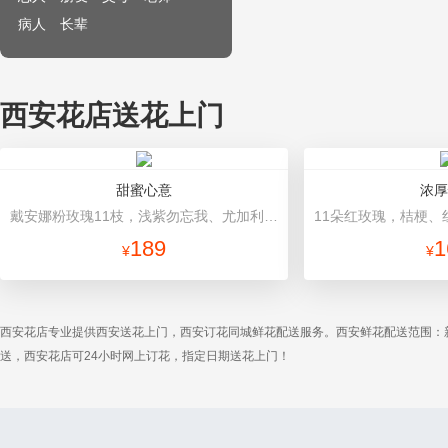
病人
长辈
西安花店送花上门
甜蜜心意
浓厚
戴安娜粉玫瑰11枝，浅紫勿忘我、尤加利搭配 白色雪梨纸内衬，粉色平面纸，韩式包装，浅粉色丝带
189
1
¥
¥
西安花店专业提供西安送花上门，西安订花同城鲜花配送服务。西安鲜花配送范围：
送，西安花店可24小时网上订花，指定日期送花上门！