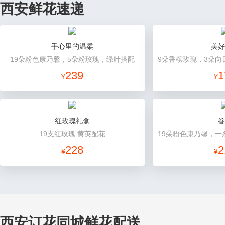
西安鲜花速递
手心里的温柔
美好
19朵粉色康乃馨，5朵粉玫瑰，绿叶搭配
239
1
¥
¥
红玫瑰礼盒
眷
19支红玫瑰.黄英配花
228
2
¥
¥
西安订花同城鲜花配送