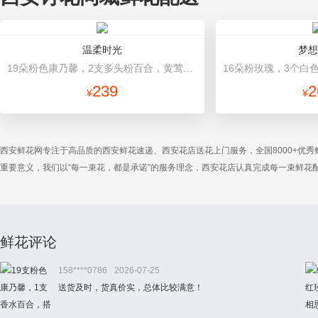
温柔时光
梦想
19朵粉色康乃馨，2支多头粉百合，黄莺搭配 浅灰色高档包装
239
2
¥
¥
西安鲜花网专注于高品质的西安鲜花速递、西安花店送花上门服务，全国8000+优
重要意义，我们以“每一束花，都是承诺”的服务理念，西安花店认真完成每一束鲜
鲜花评论
158****0786
2026-07-25
送货及时，货真价实，总体比较满意！