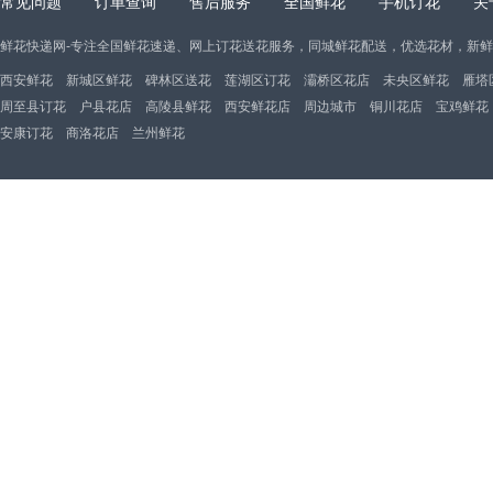
常见问题
订单查询
售后服务
全国鲜花
手机订花
关
鲜花快递网-专注全国鲜花速递、网上订花送花服务，同城鲜花配送，优选花材，新
西安鲜花
新城区鲜花
碑林区送花
莲湖区订花
灞桥区花店
未央区鲜花
雁塔
周至县订花
户县花店
高陵县鲜花
西安鲜花店
周边城市
铜川花店
宝鸡鲜花
安康订花
商洛花店
兰州鲜花