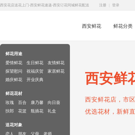
西安花店送花上门-西安鲜花速递-西安订花同城鲜花配送
注册
|
登录
西安鲜花
鲜花分类
鲜花速递网
鲜花用途
爱情鲜花
生日鲜花
友情鲜花
探望慰问
祝福庆贺
家居鲜花
西安鲜
婚庆鲜花
开业庆典
鲜花花材
西安鲜花店，市区
玫瑰
百合
康乃馨
向日葵
优选花材，新鲜
扶郎
花篮
瓶插花
礼盒
送花对象
恋人
朋友
父母
老师