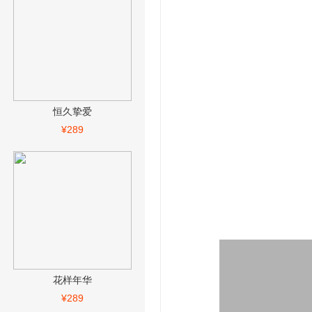
恒久挚爱
¥289
花样年华
¥289