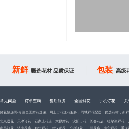
新鲜
包装
甄选花材 品质保证
高级
常见问题
订单查询
售后服务
全国鲜花
手机订花
关
鲜花快递网-专注全国鲜花速递、网上订花送花服务，同城鲜花配送，优选花材，新
北京送花
天津订花
石家庄花店
太原鲜花
沈阳订花
长春花店
哈尔滨鲜花
南昌订花
济南花店
郑州鲜花
武汉送花
长沙订花
广州花店
南宁鲜花
重庆