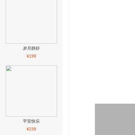
岁月静好
¥199
平安快乐
¥239