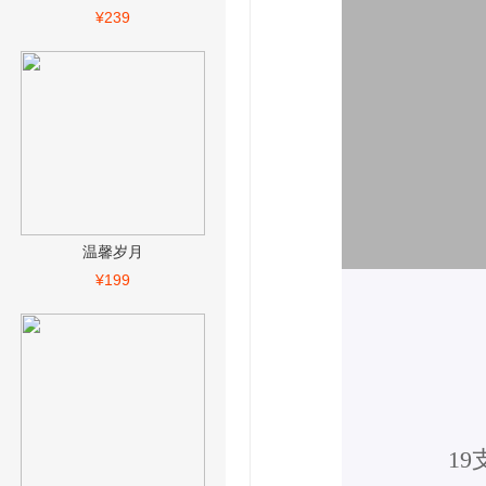
¥239
温馨岁月
¥199
1