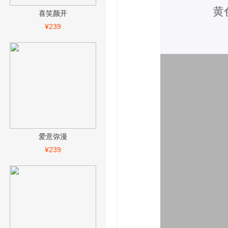
黄
喜笑颜开
¥239
爱意弥漫
¥239