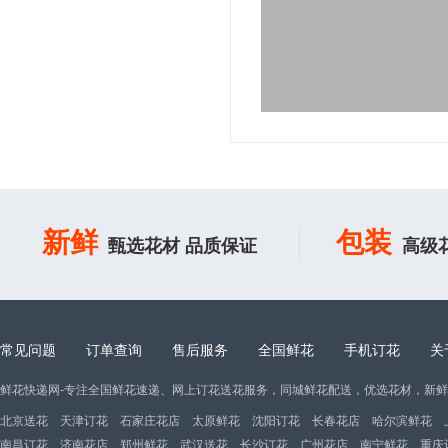
新鲜
包装
甄选花材 品质保证
高级
常见问题
订单查询
售后服务
全国鲜花
手机订花
关
鲜花快递网-专注全国鲜花速递、网上订花送花服务，同城鲜花配送，优选花材，新
北京送花
天津订花
石家庄花店
太原鲜花
沈阳订花
长春花店
哈尔滨鲜花
南昌订花
济南花店
郑州鲜花
武汉送花
长沙订花
广州花店
南宁鲜花
重庆