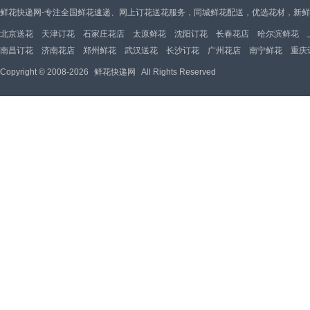
鲜花快递网-专注全国鲜花速递、网上订花送花服务，同城鲜花配送，优选花材，新
北京送花
天津订花
石家庄花店
太原鲜花
沈阳订花
长春花店
哈尔滨鲜花
南昌订花
济南花店
郑州鲜花
武汉送花
长沙订花
广州花店
南宁鲜花
重庆
Copyright © 2008-2026
鲜花快递网
All Rights Reserved