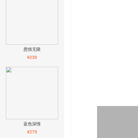
恩情无限
¥239
蓝色深情
¥279