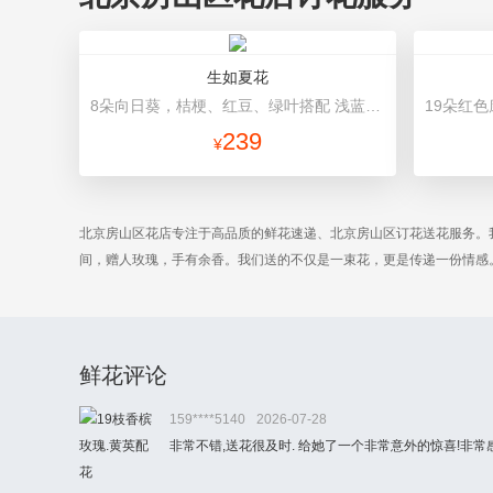
生如夏花
8朵向日葵，桔梗、红豆、绿叶搭配 浅蓝色高档包装
239
¥
北京房山区花店专注于高品质的鲜花速递、北京房山区订花送花服务。
间，赠人玫瑰，手有余香。我们送的不仅是一束花，更是传递一份情感
鲜花评论
159****5140
2026-07-28
非常不错,送花很及时. 给她了一个非常意外的惊喜!非常