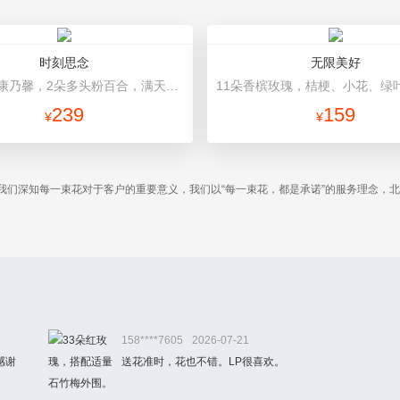
时刻思念
无限美好
19朵红色康乃馨，2朵多头粉百合，满天星、绿叶搭配 灰色高档包装
239
159
¥
¥
我们深知每一束花对于客户的重要意义，我们以“每一束花，都是承诺”的服务理念，
。
158****7605
2026-07-21
感谢
送花准时，花也不错。LP很喜欢。