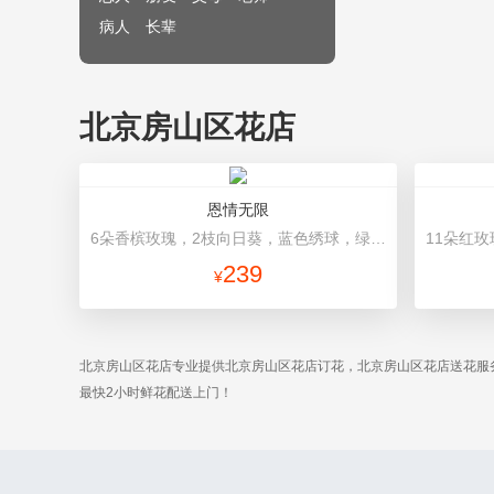
病人
长辈
北京房山区花店
恩情无限
6朵香槟玫瑰，2枝向日葵，蓝色绣球，绿色桔梗、绿叶搭配 浅蓝色平面纸，韩式包装
239
¥
北京房山区花店专业提供北京房山区花店订花，北京房山区花店送花服
最快2小时鲜花配送上门！