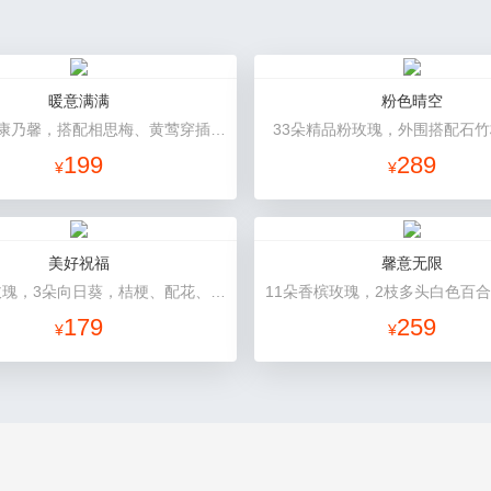
暖意满满
粉色晴空
19朵粉色康乃馨，搭配相思梅、黄莺穿插点缀。
33朵精品粉玫瑰，外围搭配石
199
289
¥
¥
美好祝福
馨意无限
9朵香槟玫瑰，3朵向日葵，桔梗、配花、配草搭配
179
259
¥
¥