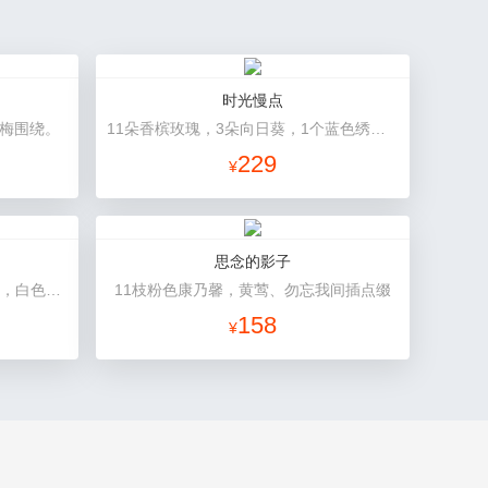
时光慢点
竹梅围绕。
11朵香槟玫瑰，3朵向日葵，1个蓝色绣球，桔梗、绿叶搭配
229
¥
思念的影子
11朵香槟玫瑰，2枝多头白色百合，白色洋桔梗、绿叶
11枝粉色康乃馨，黄莺、勿忘我间插点缀
158
¥