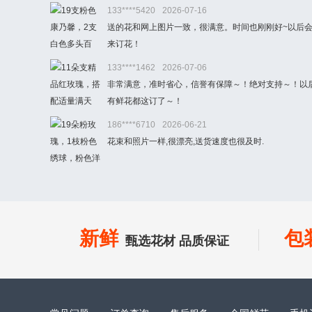
133****5420
2026-07-16
送的花和网上图片一致，很满意。时间也刚刚好~以后
来订花！
133****1462
2026-07-06
非常满意，准时省心，信誉有保障～！绝对支持～！以
有鲜花都这订了～！
186****6710
2026-06-21
花束和照片一样,很漂亮,送货速度也很及时.
新鲜
包
甄选花材 品质保证