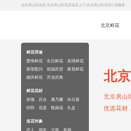
北京房山区花店-北京房山区花店送花上门-北京房山区花店订花服务
北京鲜花
鲜花速递网
鲜花用途
爱情鲜花
生日鲜花
友情鲜花
探望慰问
祝福庆贺
家居鲜花
北京
婚庆鲜花
开业庆典
鲜花花材
北京房山
玫瑰
百合
康乃馨
向日葵
优选花材
扶郎
花篮
瓶插花
礼盒
送花对象
恋人
朋友
父母
老师