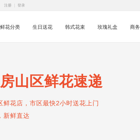
注册
|
登录
鲜花分类
生日送花
韩式花束
玫瑰礼盒
商务
房山区鲜花速递
区鲜花店，市区最快2小时送花上门
，新鲜直达