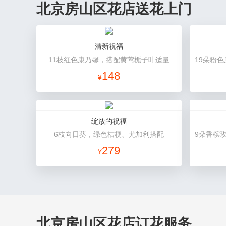
北京房山区花店送花上门
清新祝福
11枝红色康乃馨，搭配黄莺栀子叶适量
148
¥
绽放的祝福
6枝向日葵，绿色桔梗、尤加利搭配
279
¥
北京房山区花店订花服务