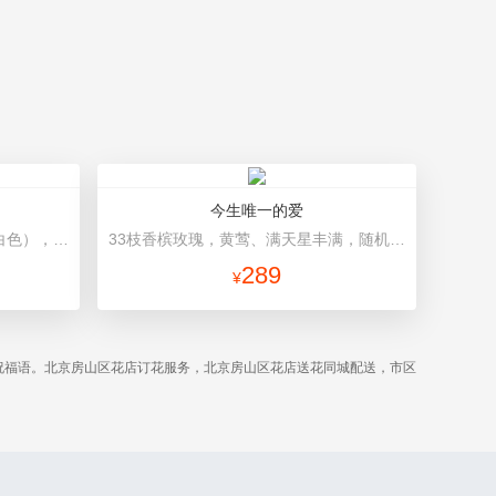
今生唯一的爱
19朵混搭玫瑰（粉色、香槟色、白色），2个小熊，黄莺、满天星点缀 灰色高档礼盒，礼盒款式和颜色以当地市场为准。
33枝香槟玫瑰，黄莺、满天星丰满，随机赠送2只小熊。 内层粉色、外层浅蓝色、圆形包装。
289
¥
祝福语。北京房山区花店订花服务，北京房山区花店送花同城配送，市区