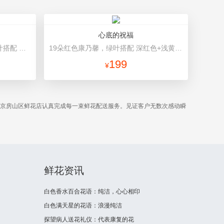
心底的祝福
11朵香槟玫瑰，桔梗、小花、绿叶搭配 绿色高档包装
19朵红色康乃馨，绿叶搭配 深红色+浅黄色高档包装
199
¥
北京房山区鲜花店认真完成每一束鲜花配送服务。见证客户无数次感动瞬
鲜花资讯
白色香水百合花语：纯洁，心心相印
白色满天星的花语：浪漫纯洁
探望病人送花礼仪：代表康复的花