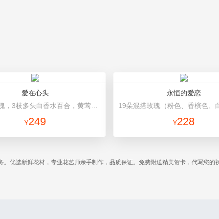
爱在心头
永恒的爱恋
11朵红玫瑰，3枝多头白香水百合，黄莺、绿叶搭配 深色平面纸圆形包装，红色蝴蝶结
249
228
¥
¥
务。优选新鲜花材，专业花艺师亲手制作，品质保证。免费附送精美贺卡，代写您的