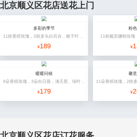
北京顺义区花店送花上门
多彩的季节
粉色
11枝香槟玫瑰，2枝多头白百合，栀子叶搭配
11枝戴安娜粉玫瑰
189
1
¥
¥
暖暖问候
馨意
9朵香槟玫瑰，3朵向日葵，满天星、绿叶搭配
179
2
¥
¥
北京顺义区花店订花服务