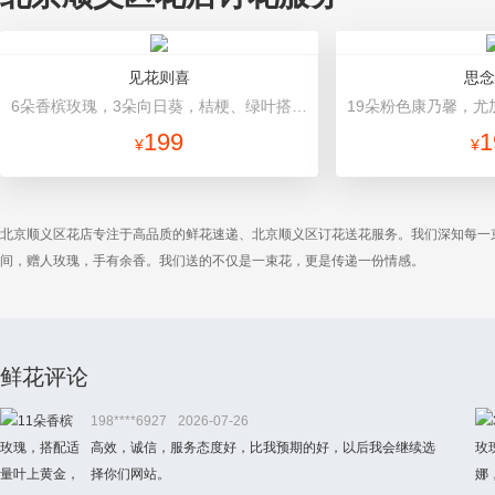
见花则喜
思念
6朵香槟玫瑰，3朵向日葵，桔梗、绿叶搭配 香槟色高档包装
199
1
¥
¥
北京顺义区花店专注于高品质的鲜花速递、北京顺义区订花送花服务。我们深知每一
间，赠人玫瑰，手有余香。我们送的不仅是一束花，更是传递一份情感。
鲜花评论
198****6927
2026-07-26
高效，诚信，服务态度好，比我预期的好，以后我会继续选
择你们网站。