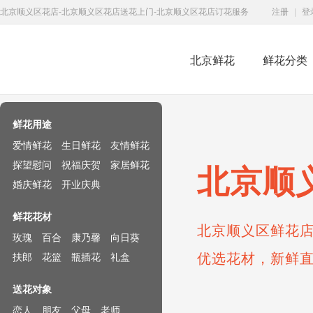
北京顺义区花店-北京顺义区花店送花上门-北京顺义区花店订花服务
注册
|
登
北京鲜花
鲜花分类
鲜花速递网
鲜花用途
爱情鲜花
生日鲜花
友情鲜花
探望慰问
祝福庆贺
家居鲜花
北京顺
婚庆鲜花
开业庆典
鲜花花材
北京顺义区鲜花店
玫瑰
百合
康乃馨
向日葵
优选花材，新鲜
扶郎
花篮
瓶插花
礼盒
送花对象
恋人
朋友
父母
老师