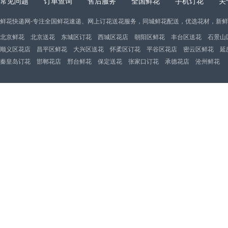
常见问题
订单查询
售后服务
全国鲜花
手机订花
关
鲜花快递网-专注全国鲜花速递、网上订花送花服务，同城鲜花配送，优选花材，新
北京鲜花
北京送花
东城区订花
西城区花店
朝阳区鲜花
丰台区送花
石景山
顺义区花店
昌平区鲜花
大兴区送花
怀柔区订花
平谷区花店
密云区鲜花
延
秦皇岛订花
邯郸花店
邢台鲜花
保定送花
张家口订花
承德花店
沧州鲜花