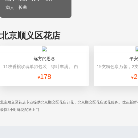
病人
长辈
北京顺义区花店
远方的思念
平安
11枝香槟玫瑰单独包装，绿叶丰满。 白色皱纹纸包装，淡黄色丝带束扎。
178
2
¥
¥
北京顺义区花店专业提供北京顺义区花店订花，北京顺义区花店送花服务。优选新鲜
最快2小时鲜花配送上门！