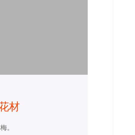
花材
竹梅。