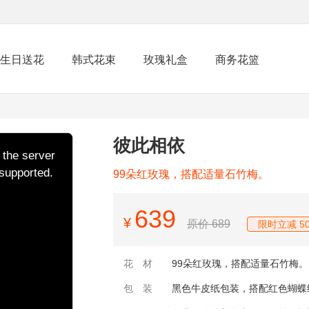
生日送花
韩式花束
玫瑰礼盒
商务花篮
彼此相依
 the server
 supported.
99朵红玫瑰，搭配适量石竹梅。
639
¥
原价 689
限时立减 50
花材
99朵红玫瑰，搭配适量石竹梅。
包装
黑色牛皮纸包装，搭配红色蝴蝶