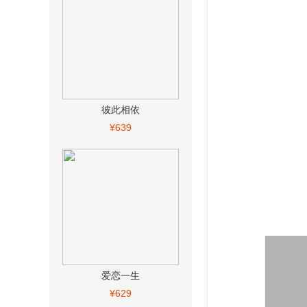
彼此相依
¥639
爱恋一生
¥629