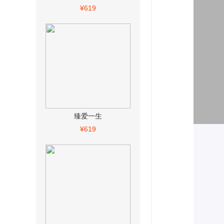
¥619
臻爱一生
¥619