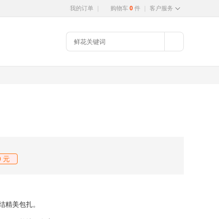
我的订单
|
购物车
0
件
|
客户服务
 元
结精美包扎。