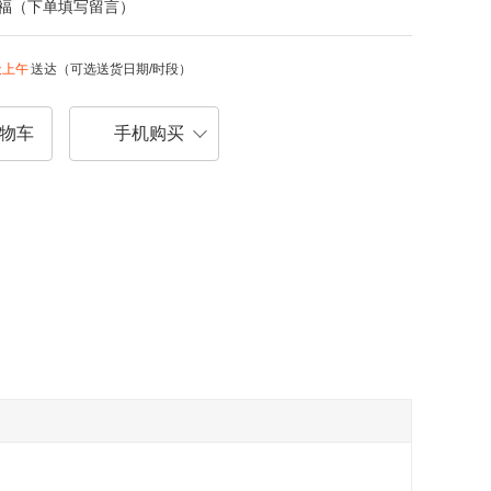
福（下单填写留言）
天上午
送达（可选送货日期/时段）
物车
手机购买