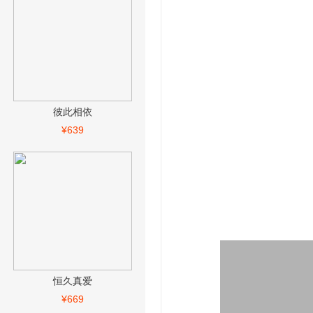
彼此相依
¥639
恒久真爱
¥669