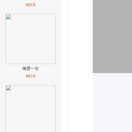
¥619
臻爱一生
¥619