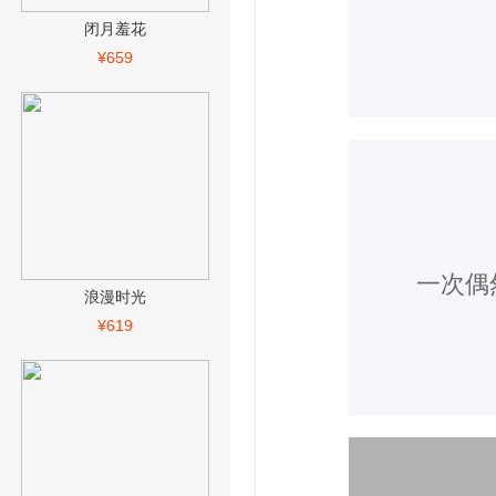
闭月羞花
¥659
一次偶
浪漫时光
¥619