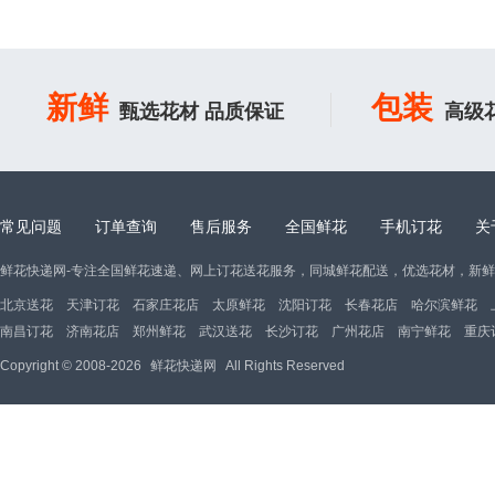
新鲜
包装
甄选花材 品质保证
高级
常见问题
订单查询
售后服务
全国鲜花
手机订花
关
鲜花快递网-专注全国鲜花速递、网上订花送花服务，同城鲜花配送，优选花材，新
北京送花
天津订花
石家庄花店
太原鲜花
沈阳订花
长春花店
哈尔滨鲜花
南昌订花
济南花店
郑州鲜花
武汉送花
长沙订花
广州花店
南宁鲜花
重庆
Copyright © 2008-2026
鲜花快递网
All Rights Reserved