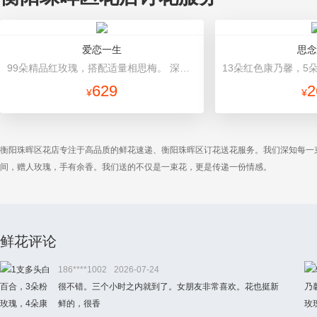
爱恋一生
思念
99朵精品红玫瑰，搭配适量相思梅。 深蓝色硬纸包装，精美红色缎带蝴蝶结束扎。
629
2
¥
¥
衡阳珠晖区花店专注于高品质的鲜花速递、衡阳珠晖区订花送花服务。我们深知每一
间，赠人玫瑰，手有余香。我们送的不仅是一束花，更是传递一份情感。
鲜花评论
186****1002
2026-07-24
很不错。三个小时之内就到了。女朋友非常喜欢。花也挺新
鲜的，很香