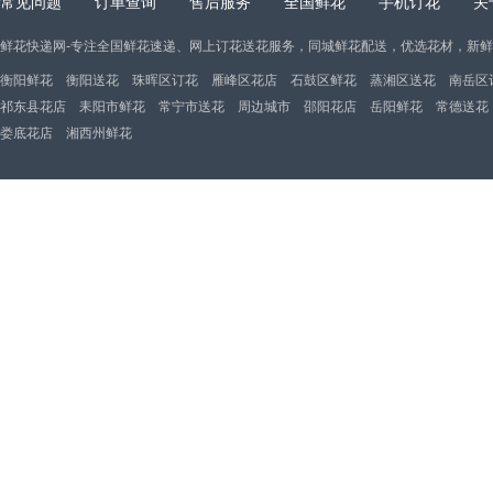
常见问题
订单查询
售后服务
全国鲜花
手机订花
关
鲜花快递网-专注全国鲜花速递、网上订花送花服务，同城鲜花配送，优选花材，新
衡阳鲜花
衡阳送花
珠晖区订花
雁峰区花店
石鼓区鲜花
蒸湘区送花
南岳区
祁东县花店
耒阳市鲜花
常宁市送花
周边城市
邵阳花店
岳阳鲜花
常德送花
娄底花店
湘西州鲜花