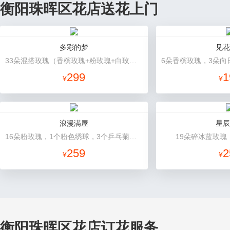
衡阳珠晖区花店送花上门
多彩的梦
见花
33朵混搭玫瑰（香槟玫瑰+粉玫瑰+白玫瑰），配花、绿叶搭配
6朵香槟玫瑰，3朵向
299
1
¥
¥
浪漫满屋
星辰
16朵粉玫瑰，1个粉色绣球，3个乒乓菊，桔梗、绿叶搭配
19朵碎冰蓝玫瑰
259
2
¥
¥
衡阳珠晖区花店订花服务