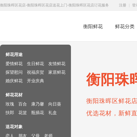
衡阳珠晖区花店-衡阳珠晖区花店送花上门-衡阳珠晖区花店订花服务
注册
|
登
衡阳鲜花
鲜花分类
鲜花速递网
鲜花用途
爱情鲜花
生日鲜花
友情鲜花
探望慰问
祝福庆贺
家居鲜花
衡阳珠
婚庆鲜花
开业庆典
鲜花花材
衡阳珠晖区鲜花店
玫瑰
百合
康乃馨
向日葵
优选花材，新鲜
扶郎
花篮
瓶插花
礼盒
送花对象
恋人
朋友
父母
老师