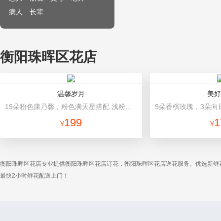
病人
长辈
衡阳珠晖区花店
温馨岁月
美好
19朵粉色康乃馨，粉色满天星搭配 浅粉色高档包装
199
1
¥
¥
衡阳珠晖区花店专业提供衡阳珠晖区花店订花，衡阳珠晖区花店送花服务。优选新鲜
最快2小时鲜花配送上门！