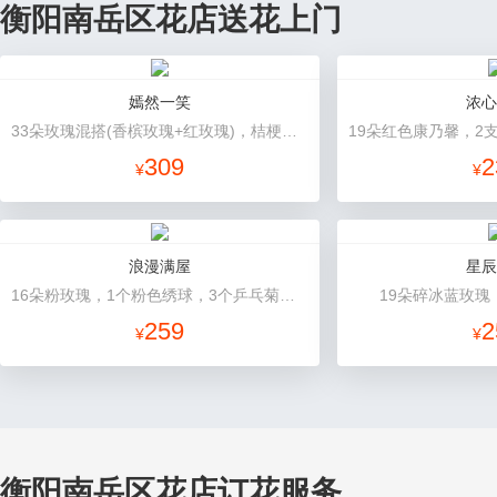
衡阳南岳区花店送花上门
嫣然一笑
浓心
33朵玫瑰混搭(香槟玫瑰+红玫瑰)，桔梗、配花、绿叶
309
2
¥
¥
浪漫满屋
星辰
16朵粉玫瑰，1个粉色绣球，3个乒乓菊，桔梗、绿叶搭配
19朵碎冰蓝玫瑰
259
2
¥
¥
衡阳南岳区花店订花服务