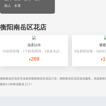
病人
长辈
衡阳南岳区花店
温柔以待
暖暖
19朵粉玫瑰，1个粉色绣球，1枝多头白百合，桔梗、满天星、绿叶搭配 粉色高档包装
269
1
¥
¥
衡阳南岳区花店专业提供衡阳南岳区花店订花，衡阳南岳区花店送花服务。优选新鲜
最快2小时鲜花配送上门！