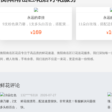
永远的牵挂
永远
9支粉色康乃馨，1支多头白百合，搭配黄莺、满天星。 粉色卷边纸（平面纸替代）圆形包装，粉色丝带束扎。
169
1
¥
¥
衡阳南岳区花店专注于高品质的鲜花速递、衡阳南岳区订花送花服务。我们深知每一
间，赠人玫瑰，手有余香。我们送的不仅是一束花，更是传递一份情感。
鲜花评论
132****6318
2026-07-27
鲜花很漂亮，配送速度很快。非常满意！客服解决问题很
快。