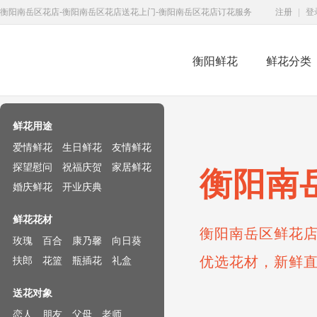
衡阳南岳区花店-衡阳南岳区花店送花上门-衡阳南岳区花店订花服务
注册
|
登
衡阳鲜花
鲜花分类
鲜花速递网
鲜花用途
爱情鲜花
生日鲜花
友情鲜花
探望慰问
祝福庆贺
家居鲜花
衡阳南
婚庆鲜花
开业庆典
鲜花花材
衡阳南岳区鲜花店
玫瑰
百合
康乃馨
向日葵
优选花材，新鲜
扶郎
花篮
瓶插花
礼盒
送花对象
恋人
朋友
父母
老师