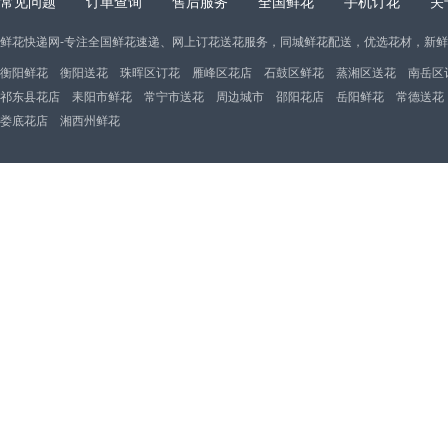
常见问题
订单查询
售后服务
全国鲜花
手机订花
关
鲜花快递网-专注全国鲜花速递、网上订花送花服务，同城鲜花配送，优选花材，新
衡阳鲜花
衡阳送花
珠晖区订花
雁峰区花店
石鼓区鲜花
蒸湘区送花
南岳区
祁东县花店
耒阳市鲜花
常宁市送花
周边城市
邵阳花店
岳阳鲜花
常德送花
娄底花店
湘西州鲜花