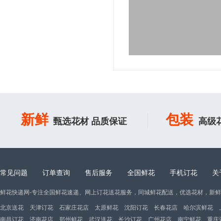
新鲜
包装
甄选花材 品质保证
高级
常见问题
订单查询
售后服务
全国鲜花
手机订花
关
鲜花快递网-专注全国鲜花速递、网上订花送花服务，同城鲜花配送，优选花材，新
北京送花
天津订花
石家庄花店
太原鲜花
沈阳订花
长春花店
哈尔滨鲜花
南昌订花
济南花店
郑州鲜花
武汉送花
长沙订花
广州花店
南宁鲜花
重庆