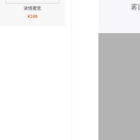
雾
浓情蜜意
¥188