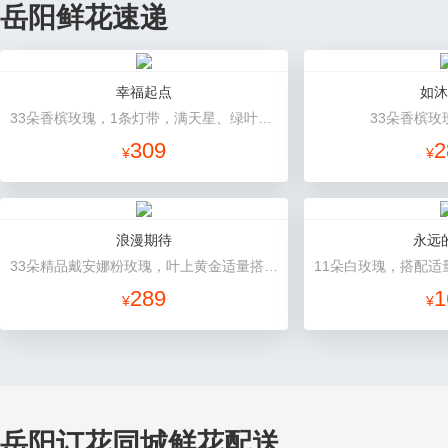
岳阳鲜花速递
幸福起点
如沐
33朵香槟玫瑰，1条灯带，满天星、绿叶搭配
33朵香槟玫
309
2
¥
¥
浪漫期待
永远
33朵精品戴安娜粉玫瑰，叶上黄金适量搭配。
289
1
¥
¥
岳阳订花同城鲜花配送