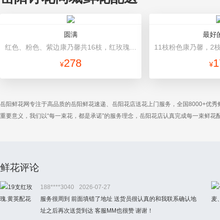
圆满
最好
红色、粉色、紫边康乃馨共16枝，红玫瑰7枝，粉色多头香水百合2枝，粉桔梗、叶上黄金、绿叶搭配。（如紫边康乃馨缺货，默认用其他颜色替代） 有柄花篮一个。
278
1
¥
¥
岳阳鲜花网专注于高品质的岳阳鲜花速递、岳阳花店送花上门服务，全国8000+优
重要意义，我们以“每一束花，都是承诺”的服务理念，岳阳花店认真完成每一束鲜
鲜花评论
188****3040
2026-07-27
服务很周到 前面填错了地址 送货员很认真的和我联系确认地
址之后再次送货到达 客服MM也很赞 谢谢！