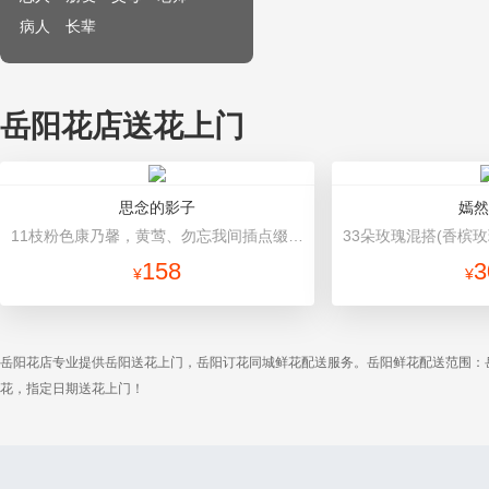
病人
长辈
岳阳花店送花上门
思念的影子
嫣然
11枝粉色康乃馨，黄莺、勿忘我间插点缀 白色纸内衬，紫色纸圆形包装，紫色纱网束扎处外围，紫色蝴蝶结束扎
158
3
¥
¥
岳阳花店专业提供岳阳送花上门，岳阳订花同城鲜花配送服务。岳阳鲜花配送范围：
花，指定日期送花上门！