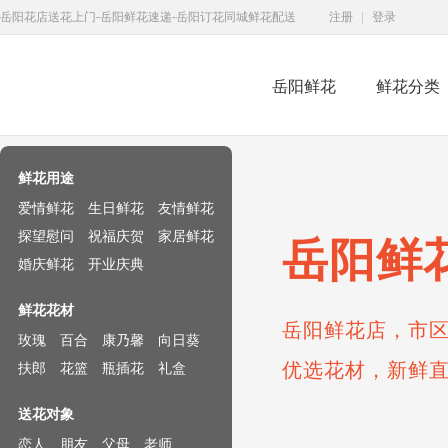
岳阳花店送花上门-岳阳鲜花速递-岳阳订花同城鲜花配送
注册
|
登录
岳阳鲜花
鲜花分类
鲜花速递网
鲜花用途
爱情鲜花
生日鲜花
友情鲜花
探望慰问
祝福庆贺
家居鲜花
岳阳鲜
婚庆鲜花
开业庆典
鲜花花材
岳阳鲜花店，市区
玫瑰
百合
康乃馨
向日葵
优选花材，新鲜
扶郎
花篮
瓶插花
礼盒
送花对象
恋人
朋友
父母
老师