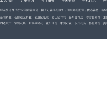
常见问题
订单查询
售后服务
全国鲜花
手机订花
关
鲜花快递网-专注全国鲜花速递、网上订花送花服务，同城鲜花配送，优选花材，新
岳阳鲜花
岳阳楼区鲜花
云溪区送花
君山区订花
岳阳县花店
华容县鲜花
湘
周边城市
常德花店
张家界鲜花
益阳送花
郴州订花
永州花店
怀化鲜花
娄