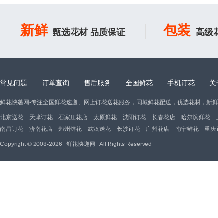
新鲜
包装
甄选花材 品质保证
高级
常见问题
订单查询
售后服务
全国鲜花
手机订花
关
鲜花快递网-专注全国鲜花速递、网上订花送花服务，同城鲜花配送，优选花材，新
北京送花
天津订花
石家庄花店
太原鲜花
沈阳订花
长春花店
哈尔滨鲜花
南昌订花
济南花店
郑州鲜花
武汉送花
长沙订花
广州花店
南宁鲜花
重庆
Copyright © 2008-2026
鲜花快递网
All Rights Reserved