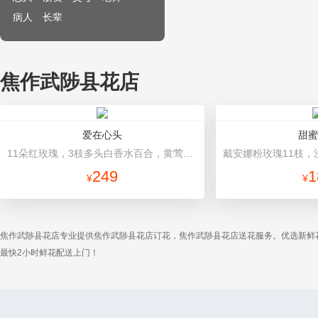
病人
长辈
焦作武陟县花店
爱在心头
甜蜜
11朵红玫瑰，3枝多头白香水百合，黄莺、绿叶搭配 深色平面纸圆形包装，红色蝴蝶结
249
1
¥
¥
焦作武陟县花店专业提供焦作武陟县花店订花，焦作武陟县花店送花服务。优选新鲜
最快2小时鲜花配送上门！