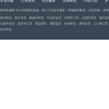
常见问题
订单查询
售后服务
全国鲜花
手机订花
关
鲜花快递网-专注全国鲜花速递、网上订花送花服务，同城鲜花配送，优选花材，新
焦作鲜花
焦作花店
解放区鲜花
中站区送花
马村区订花
山阳区花店
修武县
沁阳市送花
孟州市订花
周边城市
濮阳花店
许昌鲜花
漯河送花
三门峡订花
武汉鲜花