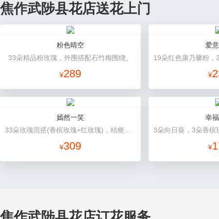
焦作武陟县花店送花上门
粉色晴空
爱意
33朵精品粉玫瑰，外围搭配石竹梅围绕。
289
2
¥
¥
嫣然一笑
幸福
33朵玫瑰混搭(香槟玫瑰+红玫瑰)，桔梗、配花、绿叶
3朵向日葵，3朵香槟
309
1
¥
¥
焦作武陟县花店订花服务