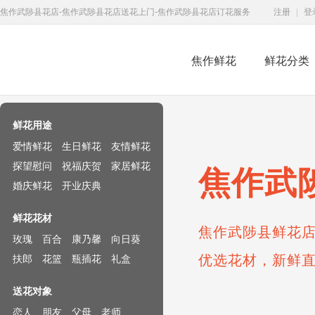
焦作武陟县花店-焦作武陟县花店送花上门-焦作武陟县花店订花服务
注册
|
登
焦作鲜花
鲜花分类
鲜花速递网
鲜花用途
爱情鲜花
生日鲜花
友情鲜花
探望慰问
祝福庆贺
家居鲜花
焦作武
婚庆鲜花
开业庆典
鲜花花材
焦作武陟县鲜花店
玫瑰
百合
康乃馨
向日葵
优选花材，新鲜
扶郎
花篮
瓶插花
礼盒
送花对象
恋人
朋友
父母
老师