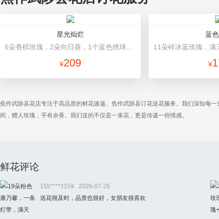
星光灿烂
蓝色
6朵香槟玫瑰，2朵向日葵，1个蓝色绣球，桔梗、小花、绿叶搭配 浅蓝色高档包装
209
1
¥
¥
焦作武陟县花店专注于高品质的鲜花速递、焦作武陟县订花送花服务。我们深知每一
间，赠人玫瑰，手有余香。我们送的不仅是一束花，更是传递一份情感。
鲜花评论
155****3159
2026-07-26
送花很及时，品质也很好，女朋友很喜欢