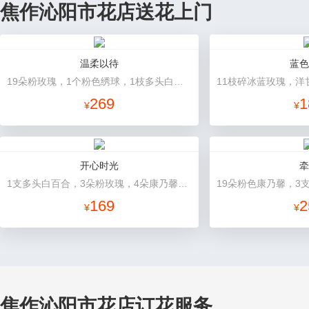
焦作沁阳市花店送花上门
温柔以待
蓝色
19朵粉玫瑰，1个粉色绣球，1枝多头白百合，桔梗、满天星、绿叶搭配
269
1
¥
¥
开心时光
牵
1支多头白百合，3朵粉玫瑰，4朵康乃馨，桔梗、满天星、绿叶混搭
169
2
¥
¥
焦作沁阳市花店订花服务