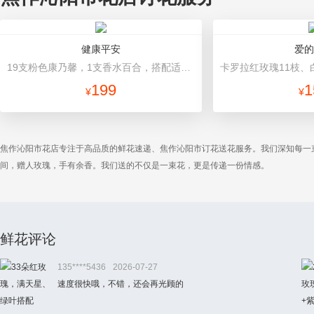
健康平安
爱的
19支粉色康乃馨，1支香水百合，搭配适量石竹梅、黄莺。 英文报纸包装，粉色缎带束结。
199
1
¥
¥
焦作沁阳市花店专注于高品质的鲜花速递、焦作沁阳市订花送花服务。我们深知每一
间，赠人玫瑰，手有余香。我们送的不仅是一束花，更是传递一份情感。
鲜花评论
135****5436
2026-07-27
速度很快哦，不错，还会再光顾的