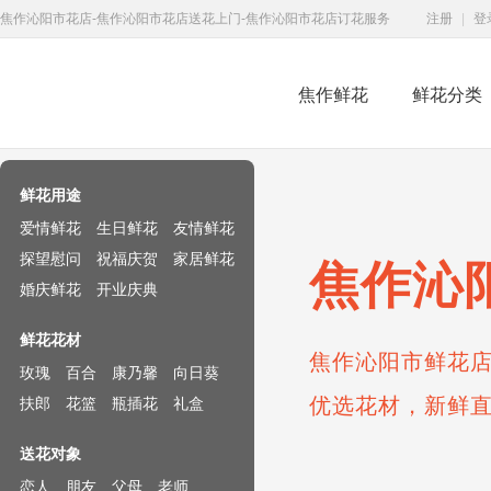
焦作沁阳市花店-焦作沁阳市花店送花上门-焦作沁阳市花店订花服务
注册
|
登
焦作鲜花
鲜花分类
鲜花速递网
鲜花用途
爱情鲜花
生日鲜花
友情鲜花
探望慰问
祝福庆贺
家居鲜花
焦作沁
婚庆鲜花
开业庆典
鲜花花材
焦作沁阳市鲜花店
玫瑰
百合
康乃馨
向日葵
优选花材，新鲜
扶郎
花篮
瓶插花
礼盒
送花对象
恋人
朋友
父母
老师