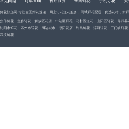
常见问题
订单查询
售后服务
全国鲜花
手机订花
关
鲜花快递网-专注全国鲜花速递、网上订花送花服务，同城鲜花配送，优选花材，新
焦作鲜花
焦作订花
解放区花店
中站区鲜花
马村区送花
山阳区订花
修武县
沁阳市鲜花
孟州市送花
周边城市
濮阳花店
许昌鲜花
漯河送花
三门峡订花
武汉鲜花