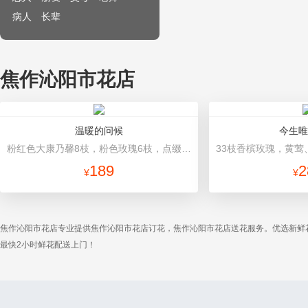
病人
长辈
焦作沁阳市花店
温暖的问候
今生唯
粉红色大康乃馨8枝，粉色玫瑰6枝，点缀适量黄莺、深山樱和绿叶。 里层白色棉纸包装，外层深紫红色纸包装，玫瑰红色丝带束扎。
189
2
¥
¥
焦作沁阳市花店专业提供焦作沁阳市花店订花，焦作沁阳市花店送花服务。优选新鲜
最快2小时鲜花配送上门！