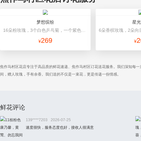
梦想缤纷
星光
16朵粉玫瑰，3个白色乒乓菊，一个紫色绣球，紫色桔梗、绿叶搭配 粉色+浅绿色高档包装
269
2
¥
¥
焦作马村区花店专注于高品质的鲜花速递、焦作马村区订花送花服务。我们深知每一
间，赠人玫瑰，手有余香。我们送的不仅是一束花，更是传递一份情感。
鲜花评论
139****7203
2026-07-25
速度很快，服务态度也好，接收人很满意