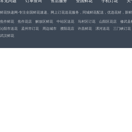
常见问题
订单查询
售后服务
全国鲜花
手机订花
关
鲜花快递网-专注全国鲜花速递、网上订花送花服务，同城鲜花配送，优选花材，新
焦作鲜花
焦作花店
解放区鲜花
中站区送花
马村区订花
山阳区花店
修武县
沁阳市送花
孟州市订花
周边城市
濮阳花店
许昌鲜花
漯河送花
三门峡订花
武汉鲜花