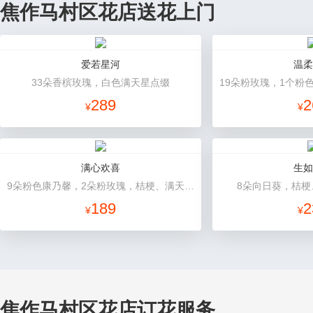
焦作马村区花店送花上门
爱若星河
温柔
33朵香槟玫瑰，白色满天星点缀
289
2
¥
¥
满心欢喜
生如
9朵粉色康乃馨，2朵粉玫瑰，桔梗、满天星、绿叶搭配
8朵向日葵，桔梗
189
2
¥
¥
焦作马村区花店订花服务