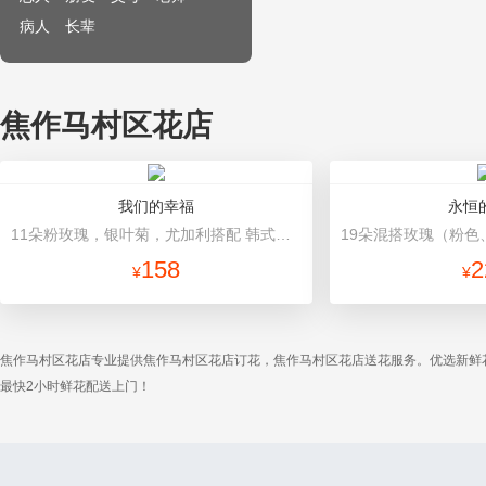
病人
长辈
焦作马村区花店
我们的幸福
永恒
11朵粉玫瑰，银叶菊，尤加利搭配 韩式包装
158
2
¥
¥
焦作马村区花店专业提供焦作马村区花店订花，焦作马村区花店送花服务。优选新鲜
最快2小时鲜花配送上门！