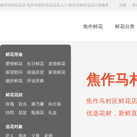
焦作马村区花店-焦作马村区花店送花上门-焦作马村区花店订花服务
注册
|
登
焦作鲜花
鲜花分类
鲜花速递网
鲜花用途
爱情鲜花
生日鲜花
友情鲜花
探望慰问
祝福庆贺
家居鲜花
焦作马
婚庆鲜花
开业庆典
鲜花花材
焦作马村区鲜花店
玫瑰
百合
康乃馨
向日葵
优选花材，新鲜
扶郎
花篮
瓶插花
礼盒
送花对象
恋人
朋友
父母
老师