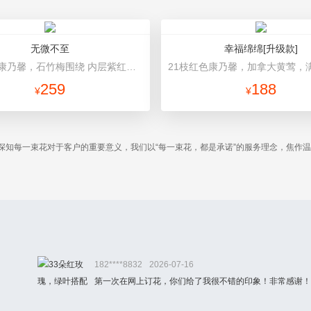
无微不至
幸福绵绵[升级款]
33枝粉色康乃馨，石竹梅围绕 内层紫红色不织布，外层淡紫色牛皮纸，红色缎带花结
259
188
¥
¥
深知每一束花对于客户的重要意义，我们以“每一束花，都是承诺”的服务理念，焦作
182****8832
2026-07-16
第一次在网上订花，你们给了我很不错的印象！非常感谢！