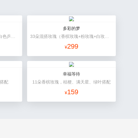
多彩的梦
19朵粉玫瑰，1个粉色绣球，2个白色乒乓菊，粉色桔梗、尤加利间插丰满
33朵混搭玫瑰（香槟玫瑰+粉玫瑰+白玫瑰），配花、绿叶搭配
299
¥
幸福等待
叶搭配
11朵香槟玫瑰，桔梗、满天星、绿叶搭配
159
¥