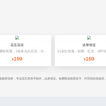
花言花语
浓厚情谊
11枝戴安娜粉玫瑰，2枝多头白百合，白色相思梅、栀子叶搭配 浅紫香芋紫人造纸，米白色缎带
199
169
¥
¥
选新鲜花材，专业花艺师亲手制作，品质保证。免费附送精美贺卡，代写您的祝福语