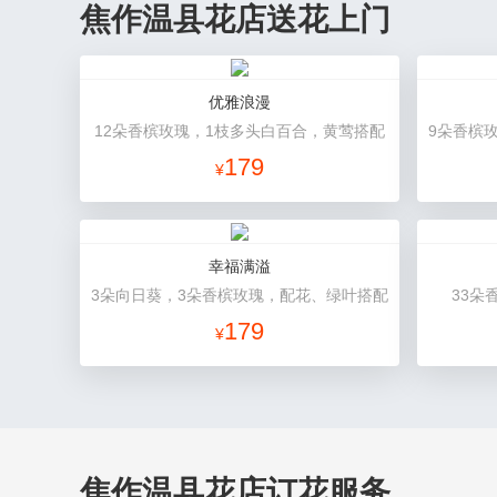
焦作温县花店送花上门
优雅浪漫
12朵香槟玫瑰，1枝多头白百合，黄莺搭配
179
¥
幸福满溢
3朵向日葵，3朵香槟玫瑰，配花、绿叶搭配
33朵
179
¥
焦作温县花店订花服务