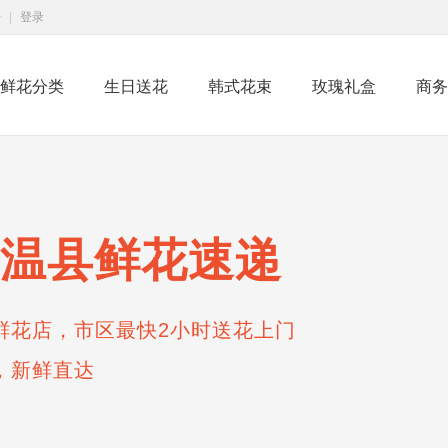
册
|
登录
鲜花分类
生日送花
韩式花束
玫瑰礼盒
商务
温县鲜花速递
鲜花店，市区最快2小时送花上门
，新鲜直达