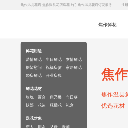
焦作温县花店-焦作温县花店送花上门-焦作温县花店订花服务
注
焦作鲜花
鲜花速递网
鲜花用途
爱情鲜花
生日鲜花
友情鲜花
探望慰问
祝福庆贺
家居鲜花
焦作
婚庆鲜花
开业庆典
鲜花花材
焦作温县
玫瑰
百合
康乃馨
向日葵
优选花材
扶郎
花篮
瓶插花
礼盒
送花对象
恋人
朋友
父母
老师