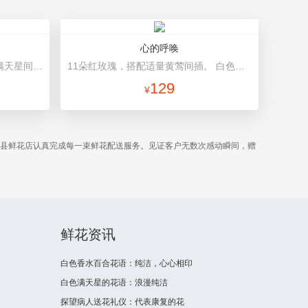
心的呼唤
21枝红色康乃馨，加拿大黄莺，满天星间插丰满 粉色卷边纸（平面纸替代）圆形包装，粉色蝴蝶结束扎
11朵红玫瑰，搭配适量黄莺间插。 白色雾面纸+英文报纸包装，精美香槟色蝴蝶结束扎。
129
¥
温县鲜花店认真完成每一束鲜花配送服务。见证客户无数次感动瞬间，赠
鲜花资讯
白色香水百合花语：纯洁，心心相印
白色满天星的花语：浪漫纯洁
探望病人送花礼仪：代表康复的花