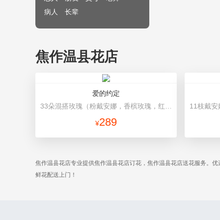
病人
长辈
焦作温县花店
爱的约定
33朵混搭玫瑰（粉戴安娜，香槟玫瑰，红玫瑰），相思梅、绿叶搭配 时尚浪漫包装，绚丽丝带蝴蝶结束腰
289
¥
焦作温县花店专业提供焦作温县花店订花，焦作温县花店送花服务。优
鲜花配送上门！