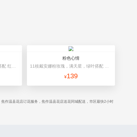
粉色心情
11朵红玫瑰，桔梗、红豆、绿叶搭配 红色高档包装
11枝戴安娜粉玫瑰，满天星，绿叶搭配 粉色高档包装
139
¥
。焦作温县花店订花服务，焦作温县花店送花同城配送，市区最快2小时