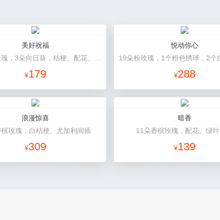
美好祝福
悦动你心
9朵香槟玫瑰，3朵向日葵，桔梗、配花、配草搭配
179
288
¥
¥
浪漫惊喜
暗香
香槟玫瑰，白桔梗、尤加利间插
11朵香槟玫瑰，配花、绿
309
139
¥
¥