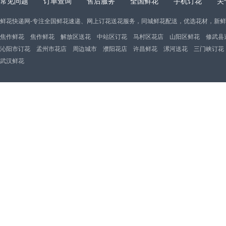
常见问题
订单查询
售后服务
全国鲜花
手机订花
关
鲜花快递网-专注全国鲜花速递、网上订花送花服务，同城鲜花配送，优选花材，新
焦作鲜花
焦作鲜花
解放区送花
中站区订花
马村区花店
山阳区鲜花
修武县
沁阳市订花
孟州市花店
周边城市
濮阳花店
许昌鲜花
漯河送花
三门峡订花
武汉鲜花