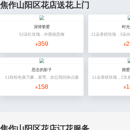
焦作山阳区花店送花上门
深情挚爱
时光
52朵红玫瑰，外围相思梅
359
2
¥
¥
思念的影子
拥爱
11枝粉色康乃馨，黄莺、勿忘我间插点缀
11朵香槟玫瑰，2支
158
1
¥
¥
焦作山阳区花店订花服务