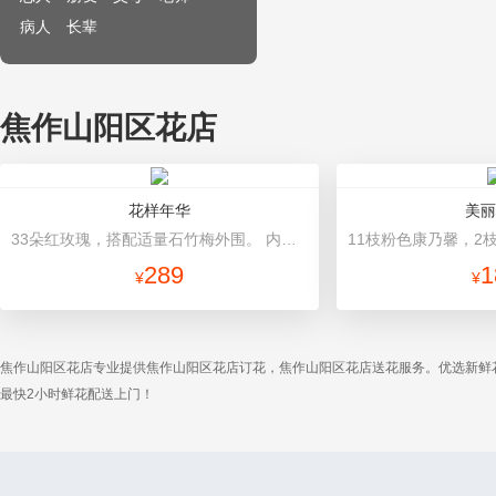
病人
长辈
焦作山阳区花店
花样年华
美丽
33朵红玫瑰，搭配适量石竹梅外围。 内衬白色棉纸，外围的是古典纸，咖啡色法式蝴蝶结丝带。
289
1
¥
¥
焦作山阳区花店专业提供焦作山阳区花店订花，焦作山阳区花店送花服务。优选新鲜
最快2小时鲜花配送上门！