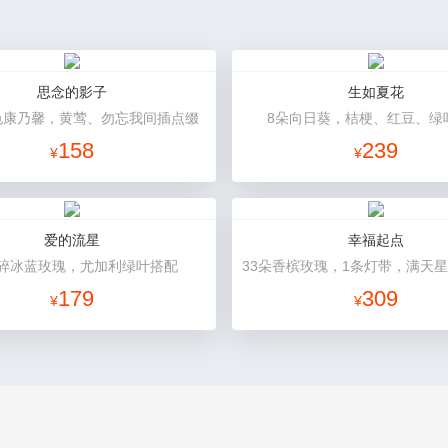
思念的影子
生如夏花
色康乃馨，黄莺、勿忘我间插点缀
8朵向日葵，桔梗、红豆、绿
158
239
¥
¥
爱的流星
幸福起点
朵碎冰蓝玫瑰，尤加利绿叶搭配
179
309
¥
¥