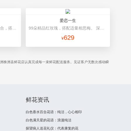
爱恋一生
19支粉色康乃馨，3支多头香水百合，搭配满天星、黄莺装饰。 黄色印花枝卷边内衬，粉色硬面纸双层包扎，粉色精美花结。
99朵精品红玫瑰，搭配适量相思梅。 深蓝色硬纸包装，精美红色缎带蝴蝶结束扎。
629
¥
株洲株洲县鲜花店认真完成每一束鲜花配送服务。见证客户无数次感动瞬
鲜花资讯
白色香水百合花语：纯洁，心心相印
白色满天星的花语：浪漫纯洁
探望病人送花礼仪：代表康复的花