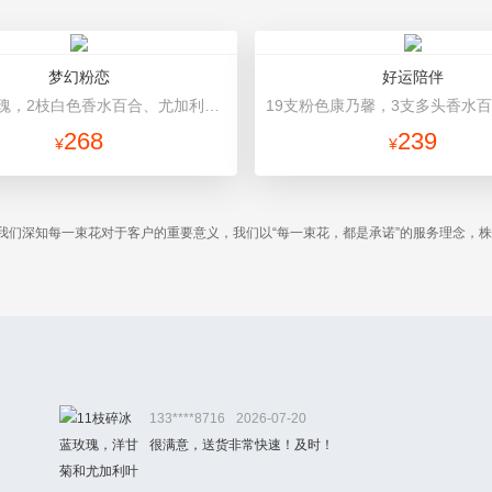
梦幻粉恋
好运陪伴
19朵粉玫瑰，2枝白色香水百合、尤加利叶搭配 粉色欧雅纸、白色雪梨纸、粉色丝带
268
239
¥
¥
我们深知每一束花对于客户的重要意义，我们以“每一束花，都是承诺”的服务理念，
。
133****8716
2026-07-20
很满意，送货非常快速！及时！