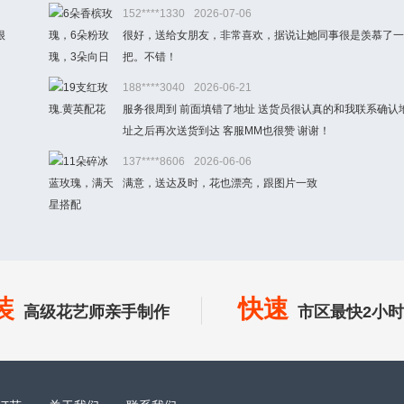
152****1330
2026-07-06
很
很好，送给女朋友，非常喜欢，据说让她同事很是羡慕了一
把。不错！
188****3040
2026-06-21
服务很周到 前面填错了地址 送货员很认真的和我联系确认
址之后再次送货到达 客服MM也很赞 谢谢！
137****8606
2026-06-06
满意，送达及时，花也漂亮，跟图片一致
装
快速
高级花艺师亲手制作
市区最快2小