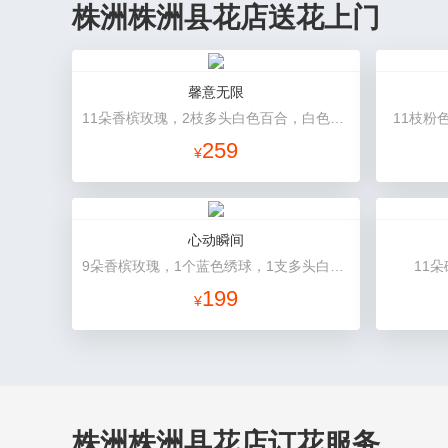
株洲株洲县花店送花上门
馨意无限
11朵香槟玫瑰，2枝多头白色百合，白色洋桔梗、绿叶
11枝粉
259
¥
心动瞬间
9朵香槟玫瑰，1个蓝色绣球，1支多头白百合，桔梗、绿叶搭配
11
199
¥
株洲株洲县花店订花服务