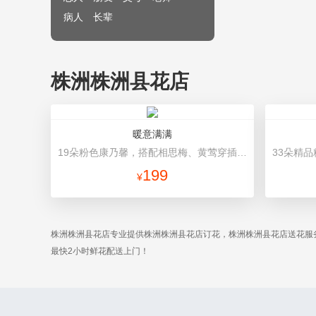
病人
长辈
株洲株洲县花店
暖意满满
19朵粉色康乃馨，搭配相思梅、黄莺穿插点缀。 里层白色棉纸，外层浅紫色平面纸圆形包装，浅紫色花结。
199
¥
株洲株洲县花店专业提供株洲株洲县花店订花，株洲株洲县花店送花服
最快2小时鲜花配送上门！