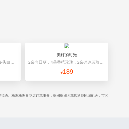
美好的时光
19朵粉玫瑰，1个粉色绣球，1枝多头白百合，桔梗、满天星、绿叶搭配 粉色高档包装
2朵向日葵，4朵香槟玫瑰，2朵碎冰蓝玫瑰，桔梗、配花、配草搭配 浅蓝色高档包装
189
¥
祝福语。株洲株洲县花店订花服务，株洲株洲县花店送花同城配送，市区