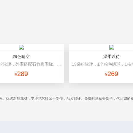
粉色晴空
温柔以待
33朵精品粉玫瑰，外围搭配石竹梅围绕。 内衬粉色包装纸，外围白色雾面纸包装，精美粉色丝带束扎。
289
269
¥
¥
务。优选新鲜花材，专业花艺师亲手制作，品质保证。免费附送精美贺卡，代写您的