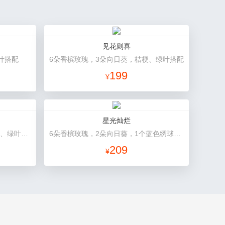
见花则喜
叶搭配
6朵香槟玫瑰，3朵向日葵，桔梗、绿叶搭配
199
¥
星光灿烂
33朵香槟玫瑰，1条灯带，满天星、绿叶搭配
6朵香槟玫瑰，2朵向日葵，1个蓝色绣球，桔梗、小花、绿叶搭配
209
¥