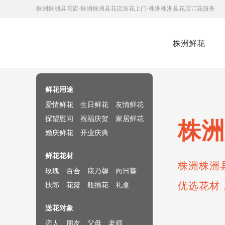
株洲株洲县花店-株洲株洲县花店送花上门-株洲株洲县花店订花服务
株洲鲜花
鲜花速递网
鲜花用途
爱情鲜花
生日鲜花
友情鲜花
探望慰问
祝福庆贺
家居鲜花
株洲
婚庆鲜花
开业庆典
鲜花花材
株洲株洲
玫瑰
百合
康乃馨
向日葵
优选花材
扶郎
花篮
瓶插花
礼盒
送花对象
恋人
朋友
父母
老师