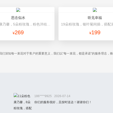
思念似水
听见幸福
13朵红色康乃馨，5朵粉玫瑰，粉色洋桔梗、红豆、尤加利搭配 白色雪梨纸内衬，灰色平面纸，韩式包装
269
199
¥
¥
我们深知每一束花对于客户的重要意义，我们以“每一束花，都是承诺”的服务理念，
。
186****9925
2026-07-14
你们的服务很好，且按时送达！谢谢你们！