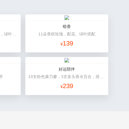
暗香
19朵红色康乃馨，2支多头粉百合，绿叶搭配
11朵香槟玫瑰，配花、绿叶搭配
139
¥
好运陪伴
带
19支粉色康乃馨，3支多头香水百合，搭配满天星、黄莺装饰。
239
¥