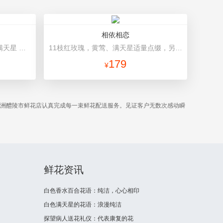
相依相恋
19朵粉玫瑰，银叶菊间插，搭配满天星 浅粉色包装纸，搭配深色扎带
11枝红玫瑰，黄莺、满天星适量点缀，另加2只可爱小熊公仔。(小熊以实物为准) 内衬紫色绵纸，外用粉色卷边纸（平面纸替代）圆形包装。
179
¥
株洲醴陵市鲜花店认真完成每一束鲜花配送服务。见证客户无数次感动瞬
鲜花资讯
白色香水百合花语：纯洁，心心相印
白色满天星的花语：浪漫纯洁
探望病人送花礼仪：代表康复的花