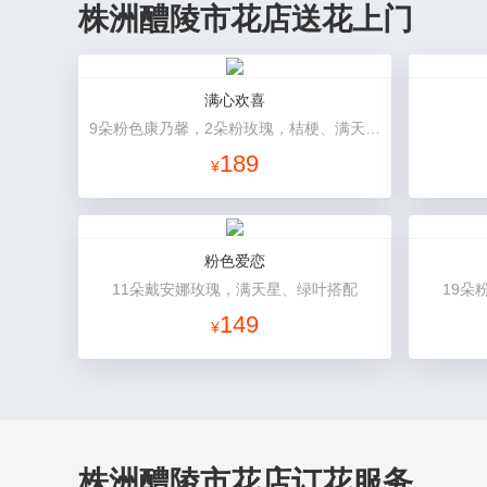
株洲醴陵市花店送花上门
满心欢喜
9朵粉色康乃馨，2朵粉玫瑰，桔梗、满天星、绿叶搭配
189
¥
粉色爱恋
11朵戴安娜玫瑰，满天星、绿叶搭配
19朵
149
¥
株洲醴陵市花店订花服务