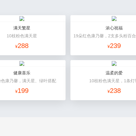
满天繁星
浓心祝福
10枝粉色满天星
288
239
¥
¥
健康喜乐
温柔的爱
粉色康乃馨，满天星、绿叶搭配
10枝粉色满天星，1条灯
199
238
¥
¥