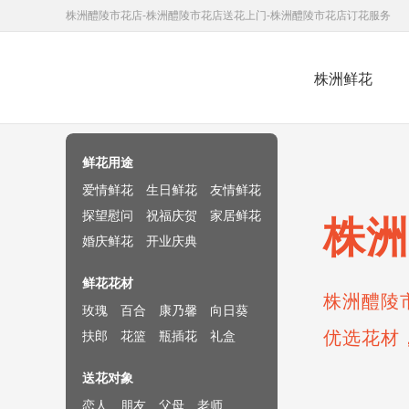
株洲醴陵市花店-株洲醴陵市花店送花上门-株洲醴陵市花店订花服务
株洲鲜花
鲜花速递网
鲜花用途
爱情鲜花
生日鲜花
友情鲜花
探望慰问
祝福庆贺
家居鲜花
株洲
婚庆鲜花
开业庆典
鲜花花材
株洲醴陵
玫瑰
百合
康乃馨
向日葵
优选花材
扶郎
花篮
瓶插花
礼盒
送花对象
恋人
朋友
父母
老师