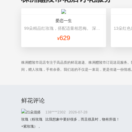
爱恋一生
99朵精品红玫瑰，搭配适量相思梅。 深蓝色硬纸包装，精美红色缎带蝴蝶结束扎。
629
¥
株洲醴陵市花店专注于高品质的鲜花速递、株洲醴陵市订花送花服务。
间，赠人玫瑰，手有余香。我们送的不仅是一束花，更是传递一份情感
鲜花评论
138****2302
2026-07-28
比我想象中要好很多，而且很及时，物有所值！