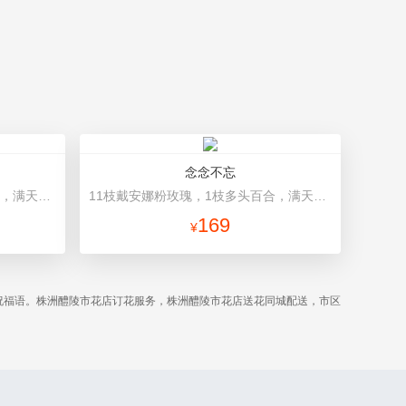
念念不忘
19朵粉色康乃馨，2枝多头白百合，满天星、绿叶搭配 粉色高档包装
11枝戴安娜粉玫瑰，1枝多头百合，满天星、栀子叶 粉色opp雾面纸，酒红色缎带
169
¥
祝福语。株洲醴陵市花店订花服务，株洲醴陵市花店送花同城配送，市区