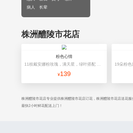
病人
长辈
株洲醴陵市花店
粉色心情
11枝戴安娜粉玫瑰，满天星，绿叶搭配 粉色高档包装
139
¥
株洲醴陵市花店专业提供株洲醴陵市花店订花，株洲醴陵市花店送花服
最快2小时鲜花配送上门！