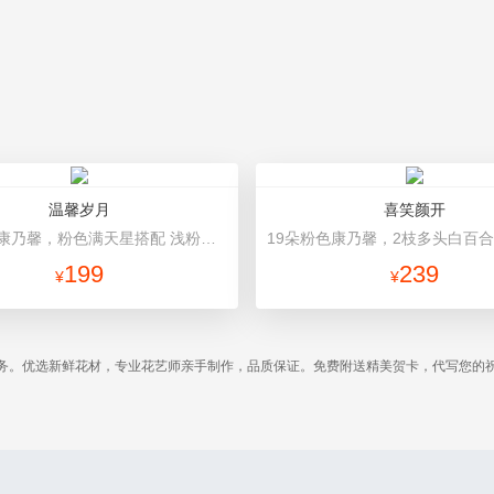
温馨岁月
喜笑颜开
19朵粉色康乃馨，粉色满天星搭配 浅粉色高档包装
199
239
¥
¥
务。优选新鲜花材，专业花艺师亲手制作，品质保证。免费附送精美贺卡，代写您的