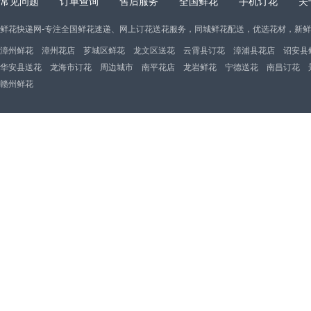
常见问题
订单查询
售后服务
全国鲜花
手机订花
关
鲜花快递网-专注全国鲜花速递、网上订花送花服务，同城鲜花配送，优选花材，新
漳州鲜花
漳州花店
芗城区鲜花
龙文区送花
云霄县订花
漳浦县花店
诏安县
华安县送花
龙海市订花
周边城市
南平花店
龙岩鲜花
宁德送花
南昌订花
赣州鲜花