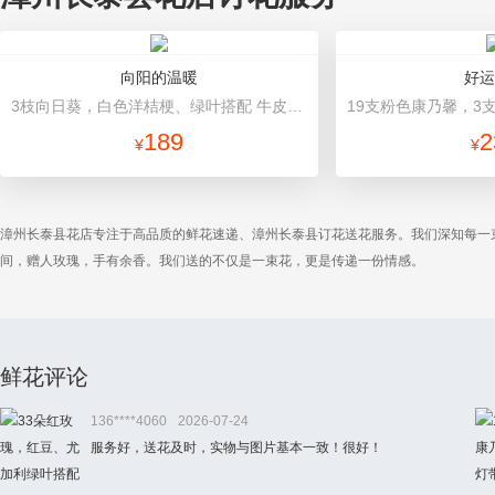
向阳的温暖
好运
3枝向日葵，白色洋桔梗、绿叶搭配 牛皮纸包装，银色蝴蝶结
189
2
¥
¥
漳州长泰县花店专注于高品质的鲜花速递、漳州长泰县订花送花服务。我们深知每一
间，赠人玫瑰，手有余香。我们送的不仅是一束花，更是传递一份情感。
鲜花评论
136****4060
2026-07-24
服务好，送花及时，实物与图片基本一致！很好！