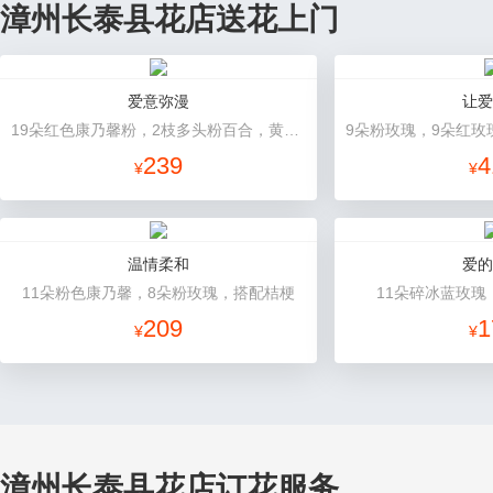
漳州长泰县花店送花上门
爱意弥漫
让爱
19朵红色康乃馨粉，2枝多头粉百合，黄莺、石竹梅搭配
239
4
¥
¥
温情柔和
爱的
11朵粉色康乃馨，8朵粉玫瑰，搭配桔梗
11朵碎冰蓝玫瑰
209
1
¥
¥
漳州长泰县花店订花服务