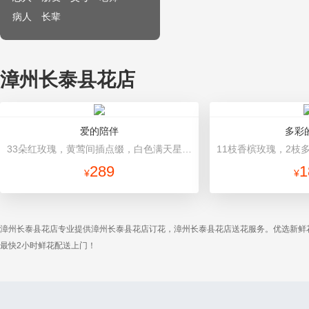
病人
长辈
漳州长泰县花店
爱的陪伴
多彩
33朵红玫瑰，黄莺间插点缀，白色满天星外围点缀搭配 灰色长方形礼盒，礼盒款式和颜色以当地市场为准。
289
1
¥
¥
漳州长泰县花店专业提供漳州长泰县花店订花，漳州长泰县花店送花服务。优选新鲜
最快2小时鲜花配送上门！