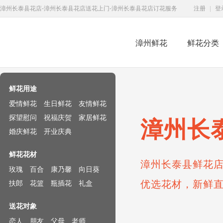
漳州长泰县花店-漳州长泰县花店送花上门-漳州长泰县花店订花服务
注册
|
登
漳州鲜花
鲜花分类
鲜花速递网
鲜花用途
爱情鲜花
生日鲜花
友情鲜花
探望慰问
祝福庆贺
家居鲜花
漳州长
婚庆鲜花
开业庆典
鲜花花材
漳州长泰县鲜花店
玫瑰
百合
康乃馨
向日葵
优选花材，新鲜
扶郎
花篮
瓶插花
礼盒
送花对象
恋人
朋友
父母
老师