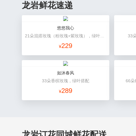
龙岩鲜花速递
悠悠我心
21朵混搭玫瑰（粉玫瑰+紫玫瑰），绿叶搭配
33
229
¥
如沐春风
33朵香槟玫瑰，绿叶搭配
66
289
¥
龙岩订花同城鲜花配送