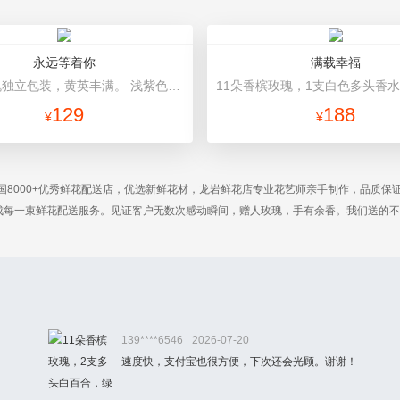
永远等着你
满载幸福
9枝红玫瑰独立包装，黄英丰满。 浅紫色棉纸单支包装，粉色卷边纸（平面纸替代）包装，紫色棉纸、丝带束扎
129
188
¥
¥
国8000+优秀鲜花配送店，优选新鲜花材，龙岩鲜花店专业花艺师亲手制作，品质保
完成每一束鲜花配送服务。见证客户无数次感动瞬间，赠人玫瑰，手有余香。我们送的
139****6546
2026-07-20
速度快，支付宝也很方便，下次还会光顾。谢谢！