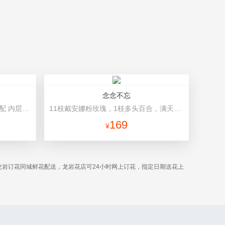
念念不忘
6枝向日葵，绿色桔梗、尤加利搭配 内层白色雾面纸，外层牛皮纸，深色丝带
11枝戴安娜粉玫瑰，1枝多头百合，满天星、栀子叶 粉色opp雾面纸，酒红色缎带
169
¥
岩订花同城鲜花配送，龙岩花店可24小时网上订花，指定日期送花上