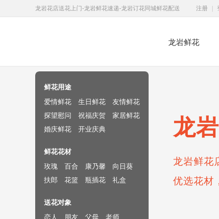
龙岩花店送花上门-龙岩鲜花速递-龙岩订花同城鲜花配送
注册
|
龙岩鲜花
鲜花速递网
鲜花用途
爱情鲜花
生日鲜花
友情鲜花
探望慰问
祝福庆贺
家居鲜花
龙岩
婚庆鲜花
开业庆典
鲜花花材
龙岩鲜花
玫瑰
百合
康乃馨
向日葵
优选花材
扶郎
花篮
瓶插花
礼盒
送花对象
恋人
朋友
父母
老师