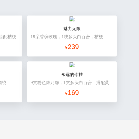
魅力无限
搭配桔梗
19朵香槟玫瑰，1枝多头白百合，桔梗、小花、绿叶搭配
239
¥
永远的牵挂
围绕
9支粉色康乃馨，1支多头白百合，搭配黄莺、满天星。
169
¥