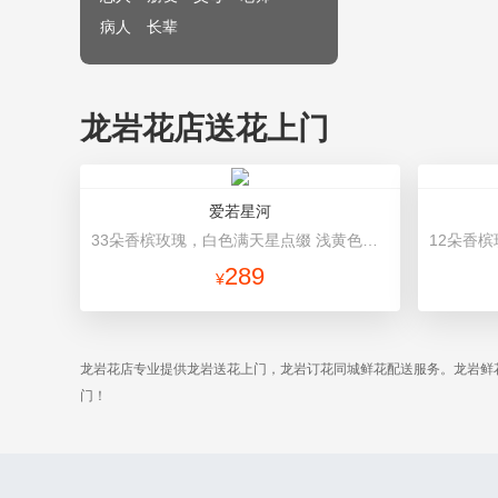
病人
长辈
龙岩花店送花上门
爱若星河
33朵香槟玫瑰，白色满天星点缀 浅黄色、白色双面纸高档包装
289
¥
龙岩花店专业提供龙岩送花上门，龙岩订花同城鲜花配送服务。龙岩鲜
门！