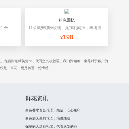
粉色回忆
11朵香槟玫瑰，1支白色多头香水百合，搭配桔梗、黄莺。 白色绵纸内衬，蓝色包装纸外围，蓝色丝带束扎。
11朵戴安娜粉玫瑰，尤加利间插，丰满搭配绿叶 粉色牛皮纸扇形包装，玻璃纸包裹，粉红缎带束扎，粉色礼盒。礼盒款式和颜色以当地市场为准。
198
¥
证。免费附送精美贺卡，代写您的祝福语。我们深知每一束花对于客户的
不仅是一束花，更是传递一份情感。
鲜花资讯
白色香水百合花语：纯洁，心心相印
白色满天星的花语：浪漫纯洁
探望病人送花礼仪：代表康复的花