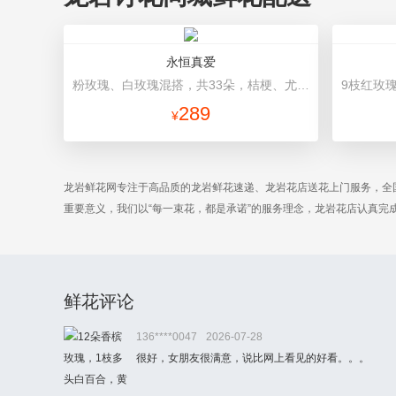
永恒真爱
粉玫瑰、白玫瑰混搭，共33朵，桔梗、尤加利搭配 绿色/浅绿色平面纸，白咖罗纹带花结
289
¥
龙岩鲜花网专注于高品质的龙岩鲜花速递、龙岩花店送花上门服务，全
重要意义，我们以“每一束花，都是承诺”的服务理念，龙岩花店认真
鲜花评论
136****0047
2026-07-28
很好，女朋友很满意，说比网上看见的好看。。。