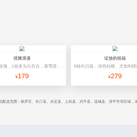
优雅浪漫
绽放的祝福
12朵香槟玫瑰，1枝多头白百合，黄莺搭配 浅绿色高档包装
179
279
¥
¥
花配送范围：新罗区、长汀县、永定县、上杭县、武平县、连城县、漳平市等区域，龙