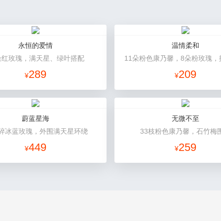
永恒的爱情
温情柔和
朵红玫瑰，满天星、绿叶搭配
11朵粉色康乃馨，8朵粉玫瑰，
289
209
¥
¥
蔚蓝星海
无微不至
朵碎冰蓝玫瑰，外围满天星环绕
33枝粉色康乃馨，石竹梅
449
259
¥
¥