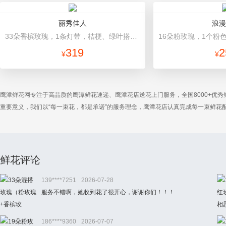
丽秀佳人
浪漫
33朵香槟玫瑰，1条灯带，桔梗、绿叶搭配 浅绿色高档包装
319
2
¥
¥
鹰潭鲜花网专注于高品质的鹰潭鲜花速递、鹰潭花店送花上门服务，全国8000+优
重要意义，我们以“每一束花，都是承诺”的服务理念，鹰潭花店认真完成每一束鲜
鲜花评论
139****7251
2026-07-28
服务不错啊，她收到花了很开心，谢谢你们！！！
186****9360
2026-07-07