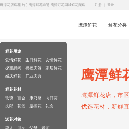
鹰潭花店送花上门-鹰潭鲜花速递-鹰潭订花同城鲜花配送
注册
|
登录
鹰潭鲜花
鲜花分类
鲜花速递网
鲜花用途
爱情鲜花
生日鲜花
友情鲜花
探望慰问
祝福庆贺
家居鲜花
鹰潭鲜
婚庆鲜花
开业庆典
鲜花花材
鹰潭鲜花店，市区
玫瑰
百合
康乃馨
向日葵
优选花材，新鲜
扶郎
花篮
瓶插花
礼盒
送花对象
恋人
朋友
父母
老师