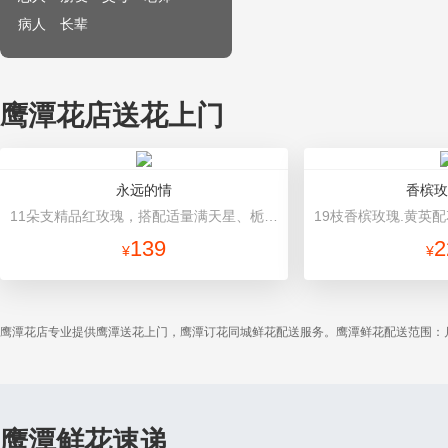
病人
长辈
鹰潭花店送花上门
永远的情
香槟玫
11朵支精品红玫瑰，搭配适量满天星、栀子叶。 内衬白色包装纸，外围深色平面纸包装，精美灰色缎带丝带束扎。
139
2
¥
¥
鹰潭花店专业提供鹰潭送花上门，鹰潭订花同城鲜花配送服务。鹰潭鲜花配送范围：
鹰潭鲜花速递