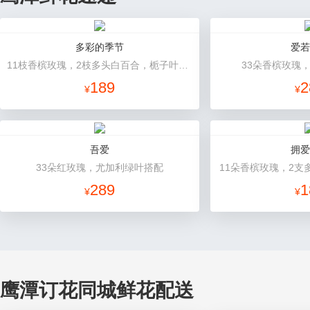
多彩的季节
爱若
11枝香槟玫瑰，2枝多头白百合，栀子叶搭配
33朵香槟玫瑰
189
2
¥
¥
吾爱
拥爱
33朵红玫瑰，尤加利绿叶搭配
11朵香槟玫瑰，2支
289
1
¥
¥
鹰潭订花同城鲜花配送