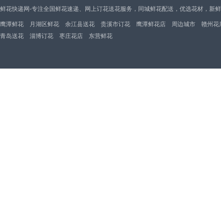
鲜花快递网-专注全国鲜花速递、网上订花送花服务，同城鲜花配送，优选花材，新
鹰潭鲜花
月湖区鲜花
余江县送花
贵溪市订花
鹰潭鲜花店
周边城市
赣州花
青岛送花
淄博订花
枣庄花店
东营鲜花