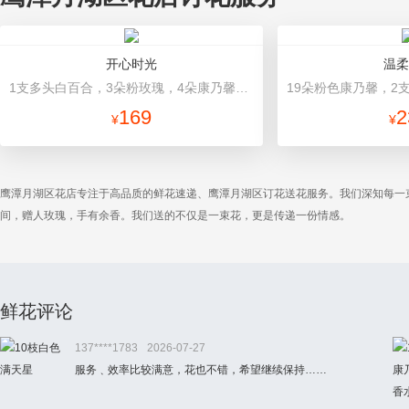
开心时光
温柔
1支多头白百合，3朵粉玫瑰，4朵康乃馨，桔梗、满天星、绿叶混搭 粉色高档包装
169
2
¥
¥
鹰潭月湖区花店专注于高品质的鲜花速递、鹰潭月湖区订花送花服务。我们深知每一
间，赠人玫瑰，手有余香。我们送的不仅是一束花，更是传递一份情感。
鲜花评论
137****1783
2026-07-27
服务﹑效率比较满意，花也不错，希望继续保持……