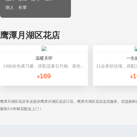
病人
长辈
鹰潭月湖区花店
温暖关怀
一生
19枝粉色康乃馨，搭配适量石竹梅、紫色勿忘我、栀子叶 内层紫红色，外层粉色牛皮纸，玫红色缎带花结
169
1
¥
¥
鹰潭月湖区花店专业提供鹰潭月湖区花店订花，鹰潭月湖区花店送花服务。优选新鲜
最快2小时鲜花配送上门！