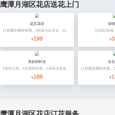
鹰潭月湖区花店送花上门
花言花语
深情
11枝戴安娜粉玫瑰，2枝多头白百合，白色相思梅、栀子叶搭配
52朵红玫瑰
199
3
¥
¥
美好的时光
念念
2朵向日葵，4朵香槟玫瑰，2朵碎冰蓝玫瑰，桔梗、配花、配草搭配
189
1
¥
¥
鹰潭月湖区花店订花服务