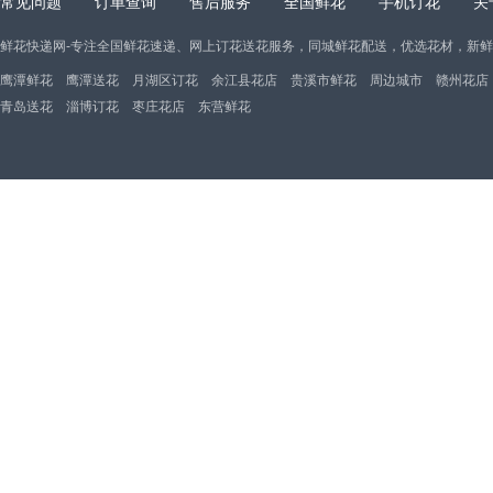
常见问题
订单查询
售后服务
全国鲜花
手机订花
关
鲜花快递网-专注全国鲜花速递、网上订花送花服务，同城鲜花配送，优选花材，新
鹰潭鲜花
鹰潭送花
月湖区订花
余江县花店
贵溪市鲜花
周边城市
赣州花店
青岛送花
淄博订花
枣庄花店
东营鲜花