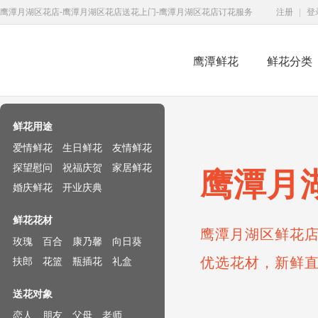
鹰潭月湖区花店-鹰潭月湖区花店送花上门-鹰潭月湖区花店订花服务
注册
|
登
鹰潭鲜花
鲜花分类
鲜花速递网
鲜花用途
爱情鲜花
生日鲜花
友情鲜花
探望慰问
祝福庆贺
家居鲜花
鹰潭月
婚庆鲜花
开业庆典
鲜花花材
鹰潭月湖区鲜花店
玫瑰
百合
康乃馨
向日葵
优选花材，新鲜
扶郎
花篮
瓶插花
礼盒
送花对象
恋人
朋友
父母
老师