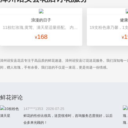
浪漫的日子
健康
11枝红玫瑰,黄莺、满天星适量搭配。 内层白色皱纸,外层淡紫色白牛皮纸，白色紫色双层缎带花结。
168
1
¥
¥
漳州诏安县花店专注于高品质的鲜花速递、漳州诏安县订花送花服务。我们深知每一
间，赠人玫瑰，手有余香。我们送的不仅是一束花，更是传递一份情感。
鲜花评论
147****1353
2026-07-25
鲜花的性价比很高，送货很准时，咨询服务态度很好，以后
会多来光顾的！