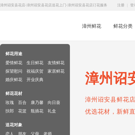
漳州诏安县花店-漳州诏安县花店送花上门-漳州诏安县花店订花服务
注册
|
登
漳州鲜花
鲜花分类
鲜花速递网
鲜花用途
爱情鲜花
生日鲜花
友情鲜花
探望慰问
祝福庆贺
家居鲜花
漳州诏
婚庆鲜花
开业庆典
鲜花花材
漳州诏安县鲜花店
玫瑰
百合
康乃馨
向日葵
优选花材，新鲜
扶郎
花篮
瓶插花
礼盒
送花对象
恋人
朋友
父母
老师