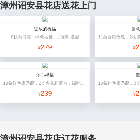
漳州诏安县花店送花上门
绽放的祝福
馨意
6枝向日葵，绿色桔梗、尤加利搭配
279
2
¥
¥
浓心祝福
牵
19朵红色康乃馨，2支多头粉百合，绿叶搭配
239
2
¥
¥
漳州诏安县花店订花服务