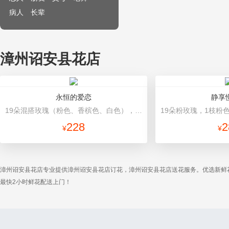
病人
长辈
漳州诏安县花店
永恒的爱恋
静享
19朵混搭玫瑰（粉色、香槟色、白色），2个小熊，黄莺、满天星点缀 灰色高档礼盒，礼盒款式和颜色以当地市场为准。
228
2
¥
¥
漳州诏安县花店专业提供漳州诏安县花店订花，漳州诏安县花店送花服务。优选新鲜
最快2小时鲜花配送上门！