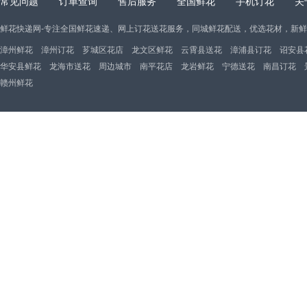
常见问题
订单查询
售后服务
全国鲜花
手机订花
关
鲜花快递网-专注全国鲜花速递、网上订花送花服务，同城鲜花配送，优选花材，新
漳州鲜花
漳州订花
芗城区花店
龙文区鲜花
云霄县送花
漳浦县订花
诏安县
华安县鲜花
龙海市送花
周边城市
南平花店
龙岩鲜花
宁德送花
南昌订花
赣州鲜花