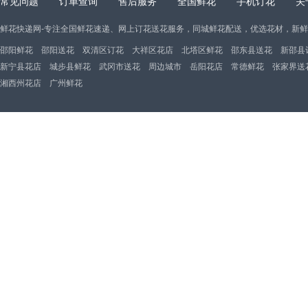
常见问题
订单查询
售后服务
全国鲜花
手机订花
关
鲜花快递网-专注全国鲜花速递、网上订花送花服务，同城鲜花配送，优选花材，新
邵阳鲜花
邵阳送花
双清区订花
大祥区花店
北塔区鲜花
邵东县送花
新邵县
新宁县花店
城步县鲜花
武冈市送花
周边城市
岳阳花店
常德鲜花
张家界送
湘西州花店
广州鲜花