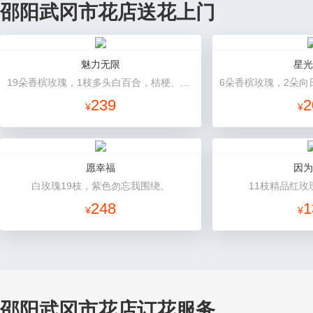
邵阳武冈市花店送花上门
魅力无限
星光
19朵香槟玫瑰，1枝多头白百合，桔梗、小花、绿叶搭配
239
2
¥
¥
愿幸福
因为
白玫瑰19枝，紫色勿忘我围绕。
11枝精品红玫
248
1
¥
¥
邵阳武冈市花店订花服务