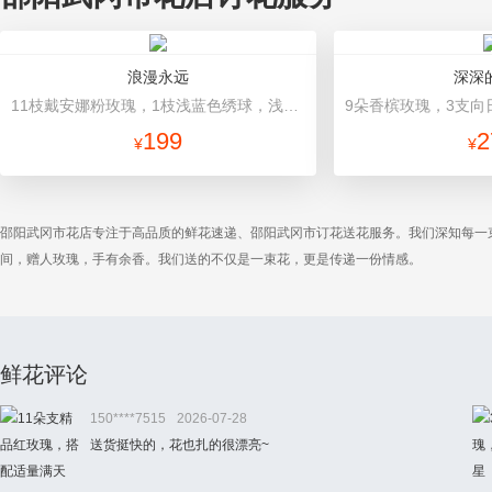
浪漫永远
深深
11枝戴安娜粉玫瑰，1枝浅蓝色绣球，浅紫洋桔梗、栀子叶搭配 浅紫香芋紫平面纸，蓝白条纹缎带
199
2
¥
¥
邵阳武冈市花店专注于高品质的鲜花速递、邵阳武冈市订花送花服务。我们深知每一
间，赠人玫瑰，手有余香。我们送的不仅是一束花，更是传递一份情感。
鲜花评论
150****7515
2026-07-28
送货挺快的，花也扎的很漂亮~