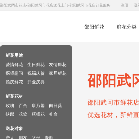
邵阳武冈市花店-邵阳武冈市花店送花上门-邵阳武冈市花店订花服务
注册
|
登
邵阳鲜花
鲜花分类
鲜花速递网
鲜花用途
爱情鲜花
生日鲜花
友情鲜花
探望慰问
祝福庆贺
家居鲜花
邵阳武
婚庆鲜花
开业庆典
鲜花花材
邵阳武冈市鲜花店
玫瑰
百合
康乃馨
向日葵
优选花材，新鲜
扶郎
花篮
瓶插花
礼盒
送花对象
恋人
朋友
父母
老师