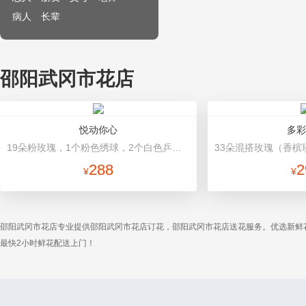
病人
长辈
邵阳武冈市花店
悦动你心
多彩
19朵粉玫瑰，1个粉色绣球，2个白色乒乓菊，粉色桔梗、尤加利间插丰满 白色雪梨纸内衬，双面欧雅纸外围包装，粉色丝带
288
2
¥
¥
邵阳武冈市花店专业提供邵阳武冈市花店订花，邵阳武冈市花店送花服务。优选新鲜
最快2小时鲜花配送上门！