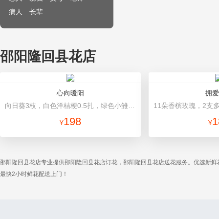
病人
长辈
邵阳隆回县花店
心向暖阳
拥爱
向日葵3枝，白色洋桔梗0.5扎，绿色小雏菊2枝，雪柳0.1扎 白色雪梨纸内衬，浅绿色平面纸，米白色缎带
198
1
¥
¥
邵阳隆回县花店专业提供邵阳隆回县花店订花，邵阳隆回县花店送花服务。优选新鲜
最快2小时鲜花配送上门！