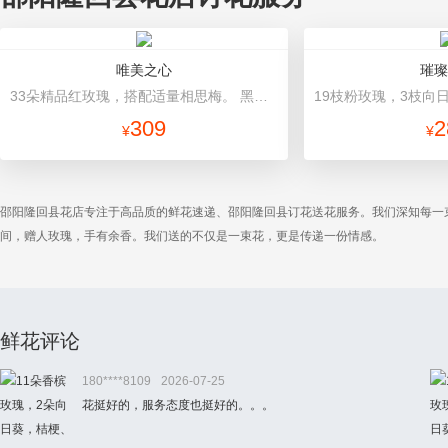
唯美之心
璀璨
33朵精品红玫瑰，搭配适量相思梅。 黑色牛皮纸包装，搭配白色+咖啡色蝴蝶结精美包扎。
309
2
¥
¥
邵阳隆回县花店专注于高品质的鲜花速递、邵阳隆回县订花送花服务。我们深知每一
间，赠人玫瑰，手有余香。我们送的不仅是一束花，更是传递一份情感。
鲜花评论
180****8109
2026-07-25
花挺好的，服务态度也挺好的。。。