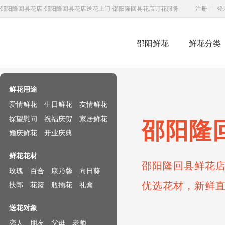
邵阳隆回县花店-邵阳隆回县花店送花上门-邵阳隆回县花店订花服务
注册
|
登
邵阳鲜花
鲜花分类
鲜花速递网
鲜花用途
爱情鲜花
生日鲜花
友情鲜花
探望慰问
祝福庆贺
家居鲜花
邵阳隆
婚庆鲜花
开业庆典
鲜花花材
邵阳隆回县鲜花店
玫瑰
百合
康乃馨
向日葵
优选花材，新鲜
扶郎
花篮
瓶插花
礼盒
送花对象
恋人
朋友
父母
老师