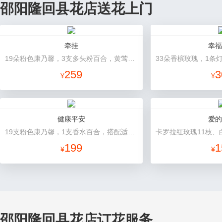
邵阳隆回县花店送花上门
牵挂
幸福
19朵粉色康乃馨，3支多头粉百合，黄莺搭配
259
3
¥
¥
健康平安
爱的
19支粉色康乃馨，1支香水百合，搭配适量石竹梅、黄莺。
199
1
¥
¥
邵阳隆回县花店订花服务