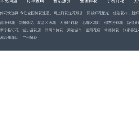
常见问题
订单查询
售后服务
全国鲜花
手机订花
关
鲜花快递网-专注全国鲜花速递、网上订花送花服务，同城鲜花配送，优选花材，新
邵阳鲜花
邵阳鲜花
双清区送花
大祥区订花
北塔区花店
邵东县鲜花
新邵县
新宁县订花
城步县花店
武冈市鲜花
周边城市
岳阳花店
常德鲜花
张家界送
湘西州花店
广州鲜花