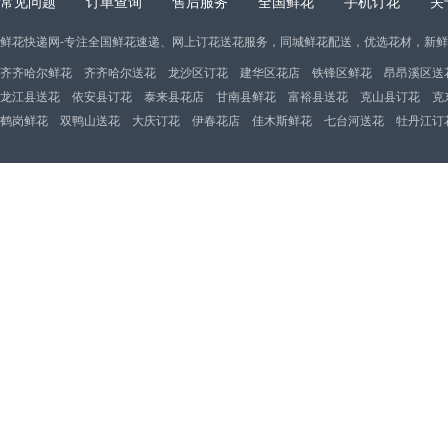
常见问题
订单查询
售后服务
全国鲜花
手机订花
关
鲜花快递网-专注全国鲜花速递、网上订花送花服务，同城鲜花配送，优选花材，新
齐齐哈尔鲜花
齐齐哈尔送花
龙沙区订花
建华区花店
铁锋区鲜花
昂昂溪区送
龙江县送花
依安县订花
泰来县花店
甘南县鲜花
富裕县送花
克山县订花
克
鹤岗鲜花
双鸭山送花
大庆订花
伊春花店
佳木斯鲜花
七台河送花
牡丹江订