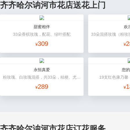
齐齐哈尔讷河市花店送花上门
甜蜜相伴
欢
33朵香槟玫瑰，配花、绿叶搭配
309
2
¥
¥
永恒真爱
您的
粉玫瑰、白玫瑰混搭，共33朵，桔梗、尤加利搭配
19支红色康乃馨
289
1
¥
¥
齐齐哈尔讷河市花店订花服务