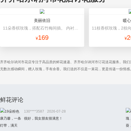
美丽依旧
暖心
11朵香槟玫瑰，搭配石竹梅间插。 内衬白色包装纸，外围咖啡色包装纸，咖啡色丝带束扎。
169
2
¥
¥
齐齐哈尔讷河市花店专注于高品质的鲜花速递、齐齐哈尔讷河市订花送花服务。我们
无数次感动瞬间，赠人玫瑰，手有余香。我们送的不仅是一束花，更是传递一份情感
鲜花评论
130****3587
2026-07-28
很好，我女朋友很满意！