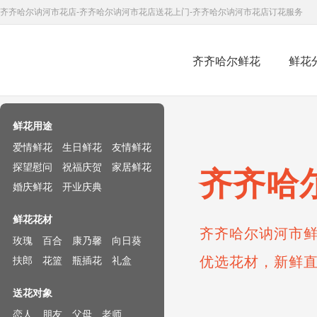
齐齐哈尔讷河市花店-齐齐哈尔讷河市花店送花上门-齐齐哈尔讷河市花店订花服务
齐齐哈尔鲜花
鲜花
鲜花速递网
鲜花用途
爱情鲜花
生日鲜花
友情鲜花
探望慰问
祝福庆贺
家居鲜花
齐齐哈
婚庆鲜花
开业庆典
鲜花花材
齐齐哈尔讷河市鲜
玫瑰
百合
康乃馨
向日葵
优选花材，新鲜
扶郎
花篮
瓶插花
礼盒
送花对象
恋人
朋友
父母
老师