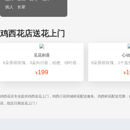
病人
长辈
鸡西花店送花上门
见花则喜
心动
6朵香槟玫瑰，3朵向日葵，桔梗、绿叶搭配 香槟色高档包装
199
1
¥
¥
鸡西花店专业提供鸡西送花上门，鸡西订花同城鲜花配送服务。鸡西鲜花配送范围：
花，指定日期送花上门！