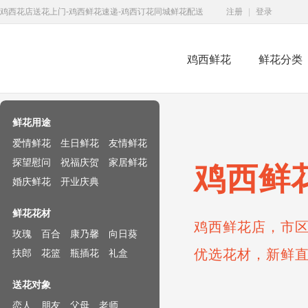
鸡西花店送花上门-鸡西鲜花速递-鸡西订花同城鲜花配送
注册
|
登录
鸡西鲜花
鲜花分类
鲜花速递网
鲜花用途
爱情鲜花
生日鲜花
友情鲜花
探望慰问
祝福庆贺
家居鲜花
鸡西鲜
婚庆鲜花
开业庆典
鲜花花材
鸡西鲜花店，市区
玫瑰
百合
康乃馨
向日葵
优选花材，新鲜
扶郎
花篮
瓶插花
礼盒
送花对象
恋人
朋友
父母
老师