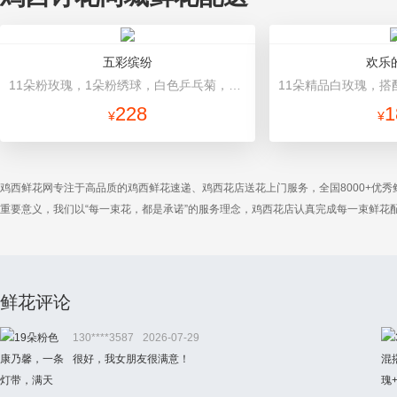
五彩缤纷
欢乐
11朵粉玫瑰，1朵粉绣球，白色乒乓菊，桔梗、绿叶搭配 浅色雾面纸包装，米白色丝带
228
1
¥
¥
鸡西鲜花网专注于高品质的鸡西鲜花速递、鸡西花店送花上门服务，全国8000+优
重要意义，我们以“每一束花，都是承诺”的服务理念，鸡西花店认真完成每一束鲜
鲜花评论
130****3587
2026-07-29
很好，我女朋友很满意！