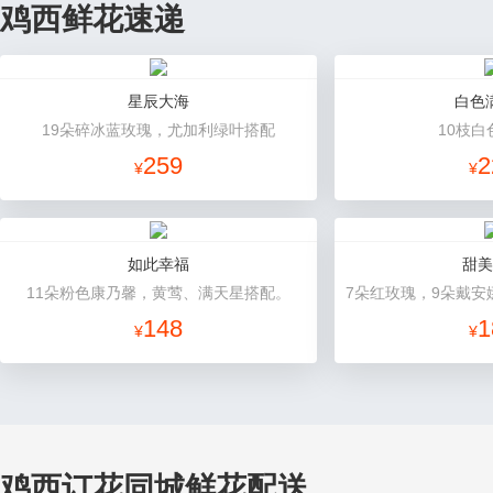
鸡西鲜花速递
星辰大海
白色
19朵碎冰蓝玫瑰，尤加利绿叶搭配
10枝白
259
2
¥
¥
如此幸福
甜美
11朵粉色康乃馨，黄莺、满天星搭配。
148
1
¥
¥
鸡西订花同城鲜花配送