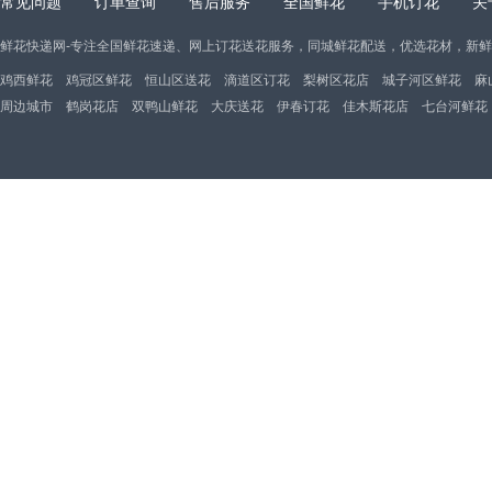
常见问题
订单查询
售后服务
全国鲜花
手机订花
关
鲜花快递网-专注全国鲜花速递、网上订花送花服务，同城鲜花配送，优选花材，新
鸡西鲜花
鸡冠区鲜花
恒山区送花
滴道区订花
梨树区花店
城子河区鲜花
麻
周边城市
鹤岗花店
双鸭山鲜花
大庆送花
伊春订花
佳木斯花店
七台河鲜花