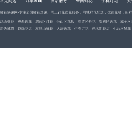
常见问题
订单查询
售后服务
全国鲜花
手机订花
关
鲜花快递网-专注全国鲜花速递、网上订花送花服务，同城鲜花配送，优选花材，新
鸡西鲜花
鸡西送花
鸡冠区订花
恒山区花店
滴道区鲜花
梨树区送花
城子河
周边城市
鹤岗花店
双鸭山鲜花
大庆送花
伊春订花
佳木斯花店
七台河鲜花