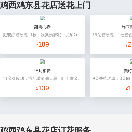
鸡西鸡东县花店送花上门
甜蜜心意
静享
戴安娜粉玫瑰11枝，浅紫勿忘我、尤加利搭配
189
2
¥
¥
彼此相爱
美好
11朵红玫瑰，搭配适量满天星、叶上黄金。
139
1
¥
¥
鸡西鸡东县花店订花服务