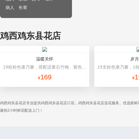
病人
长辈
鸡西鸡东县花店
温暖关怀
岁月
19枝粉色康乃馨，搭配适量石竹梅、紫色勿忘我、栀子叶 内层紫红色，外层粉色牛皮纸，玫红色缎带花结
169
1
¥
¥
鸡西鸡东县花店专业提供鸡西鸡东县花店订花，鸡西鸡东县花店送花服务。优选新鲜
最快2小时鲜花配送上门！