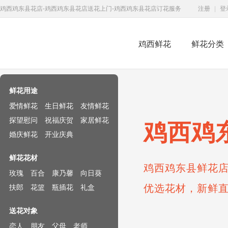
鸡西鸡东县花店-鸡西鸡东县花店送花上门-鸡西鸡东县花店订花服务
注册
|
登
鸡西鲜花
鲜花分类
鲜花速递网
鲜花用途
爱情鲜花
生日鲜花
友情鲜花
探望慰问
祝福庆贺
家居鲜花
鸡西鸡
婚庆鲜花
开业庆典
鲜花花材
鸡西鸡东县鲜花店
玫瑰
百合
康乃馨
向日葵
优选花材，新鲜
扶郎
花篮
瓶插花
礼盒
送花对象
恋人
朋友
父母
老师