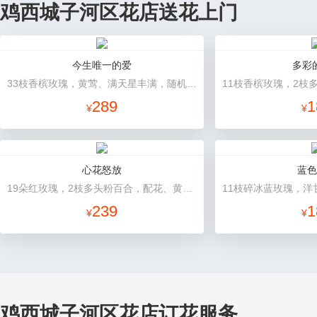
鸡西城子河区花店送花上门
今生唯一的爱
多彩
33枝香槟玫瑰，黄莺、满天星丰满，随机赠送2只小熊。
289
1
¥
¥
心花怒放
蓝色
19朵红玫瑰，2枝多头粉百合，配花、黄莺搭配
239
1
¥
¥
鸡西城子河区花店订花服务