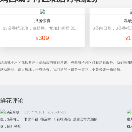
浪漫惊喜
温暖
33朵香槟玫瑰，白桔梗、尤加利间插 浅绿色+浅黄色双面纸高档包装
309
1
¥
¥
鸡西城子河区花店专注于高品质的鲜花速递、鸡西城子河区订花送花服务。我们深知
感动瞬间，赠人玫瑰，手有余香。我们送的不仅是一束花，更是传递一份情感。
鲜花评论
135****6161
2026-07-23
非常不错~很及时~！花很漂亮~以后会常光顾的~