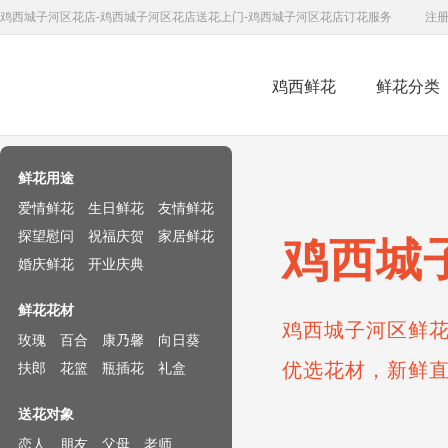
鸡西城子河区花店-鸡西城子河区花店送花上门-鸡西城子河区花店订花服务
注
鸡西鲜花
鲜花分类
鲜花速递网
鲜花用途
爱情鲜花
生日鲜花
友情鲜花
探望慰问
祝福庆贺
家居鲜花
鸡西城
婚庆鲜花
开业庆典
鲜花花材
鸡西城子河区鲜花
玫瑰
百合
康乃馨
向日葵
优选花材，新鲜
扶郎
花篮
瓶插花
礼盒
送花对象
恋人
朋友
父母
老师