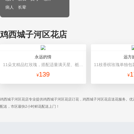
病人
长辈
鸡西城子河区花店
永远的情
远方
11朵支精品红玫瑰，搭配适量满天星、栀子叶。 内衬白色包装纸，外围深色平面纸包装，精美灰色缎带丝带束扎。
139
1
¥
¥
鸡西城子河区花店专业提供鸡西城子河区花店订花，鸡西城子河区花店送花服务。优
配送，市区最快2小时鲜花配送上门！