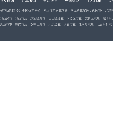
常见问题
订单查询
售后服务
全国鲜花
手机订花
关
鲜花快递网-专注全国鲜花速递、网上订花送花服务，同城鲜花配送，优选花材，新
鸡西鲜花
鸡西花店
鸡冠区鲜花
恒山区送花
滴道区订花
梨树区花店
城子河
周边城市
鹤岗花店
双鸭山鲜花
大庆送花
伊春订花
佳木斯花店
七台河鲜花