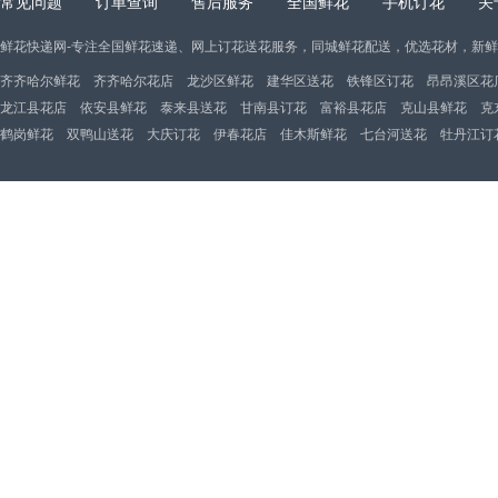
常见问题
订单查询
售后服务
全国鲜花
手机订花
关
鲜花快递网-专注全国鲜花速递、网上订花送花服务，同城鲜花配送，优选花材，新
齐齐哈尔鲜花
齐齐哈尔花店
龙沙区鲜花
建华区送花
铁锋区订花
昂昂溪区花
龙江县花店
依安县鲜花
泰来县送花
甘南县订花
富裕县花店
克山县鲜花
克
鹤岗鲜花
双鸭山送花
大庆订花
伊春花店
佳木斯鲜花
七台河送花
牡丹江订