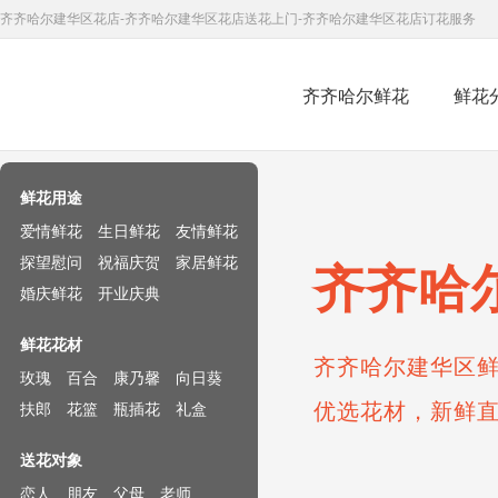
齐齐哈尔建华区花店-齐齐哈尔建华区花店送花上门-齐齐哈尔建华区花店订花服务
齐齐哈尔鲜花
鲜花
鲜花速递网
鲜花用途
爱情鲜花
生日鲜花
友情鲜花
探望慰问
祝福庆贺
家居鲜花
齐齐哈
婚庆鲜花
开业庆典
鲜花花材
齐齐哈尔建华区鲜
玫瑰
百合
康乃馨
向日葵
优选花材，新鲜
扶郎
花篮
瓶插花
礼盒
送花对象
恋人
朋友
父母
老师