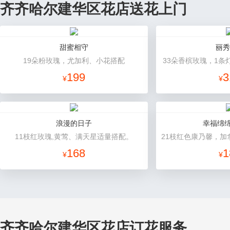
齐齐哈尔建华区花店送花上门
甜蜜相守
丽秀
19朵粉玫瑰，尤加利、小花搭配
33朵香槟玫瑰，1条
199
3
¥
¥
浪漫的日子
幸福绵绵
11枝红玫瑰,黄莺、满天星适量搭配。
168
1
¥
¥
齐齐哈尔建华区花店订花服务