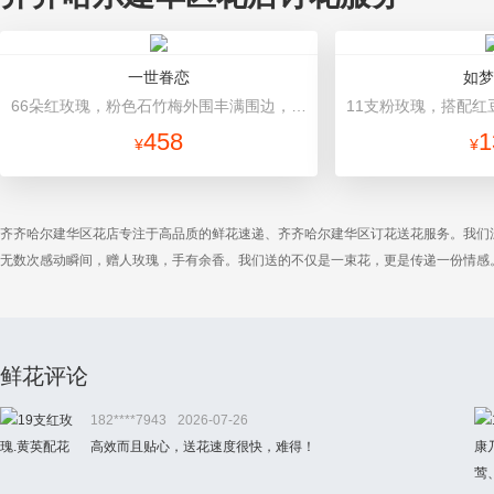
一世眷恋
如梦
66朵红玫瑰，粉色石竹梅外围丰满围边，黑色丝带搭配 黑色牛皮纸圆形包装，黑色丝带束扎，黑纱包裹
458
1
¥
¥
齐齐哈尔建华区花店专注于高品质的鲜花速递、齐齐哈尔建华区订花送花服务。我们
无数次感动瞬间，赠人玫瑰，手有余香。我们送的不仅是一束花，更是传递一份情感
鲜花评论
182****7943
2026-07-26
高效而且贴心，送花速度很快，难得！