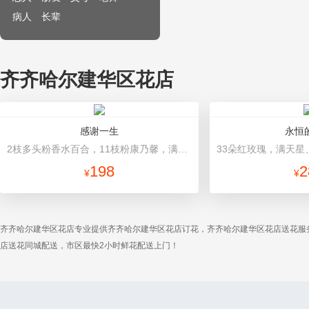
病人
长辈
齐齐哈尔建华区花店
感谢一生
永恒
2枝多头粉香水百合，11枝粉康乃馨，满天星+绿叶适量。 里层：粉皱纹纸垫底，哑光玻璃纸围绕；外层粉色手揉纸托底，并呈半包围束裹成，扇形包装，配粉色花结。
198
2
¥
¥
齐齐哈尔建华区花店专业提供齐齐哈尔建华区花店订花，齐齐哈尔建华区花店送花服
店送花同城配送，市区最快2小时鲜花配送上门！