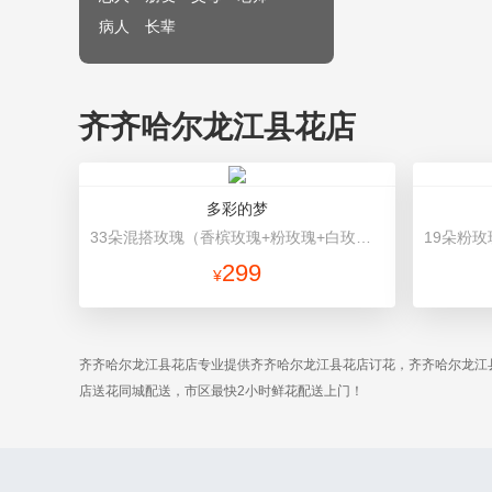
病人
长辈
齐齐哈尔龙江县花店
多彩的梦
33朵混搭玫瑰（香槟玫瑰+粉玫瑰+白玫瑰），配花、绿叶搭配 粉色高档包装
299
¥
齐齐哈尔龙江县花店专业提供齐齐哈尔龙江县花店订花，齐齐哈尔龙江
店送花同城配送，市区最快2小时鲜花配送上门！