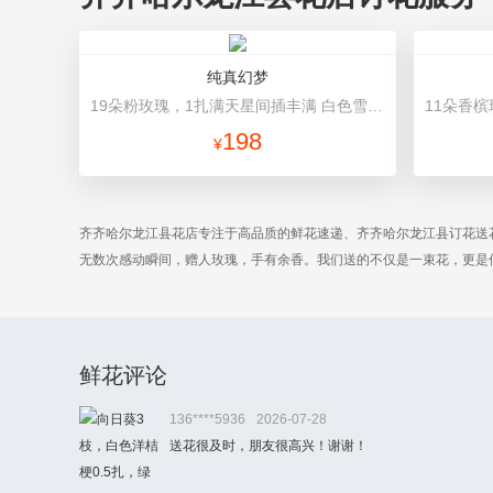
纯真幻梦
19朵粉玫瑰，1扎满天星间插丰满 白色雪梨纸内衬，粉色欧雅纸外围包装，米白色英文丝带蝴蝶结束扎
198
¥
齐齐哈尔龙江县花店专注于高品质的鲜花速递、齐齐哈尔龙江县订花送
无数次感动瞬间，赠人玫瑰，手有余香。我们送的不仅是一束花，更是
鲜花评论
136****5936
2026-07-28
送花很及时，朋友很高兴！谢谢！