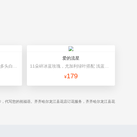
爱的流星
9朵香槟玫瑰，1个蓝色绣球，1支多头白百合，桔梗、绿叶搭配 蓝色高档包装
11朵碎冰蓝玫瑰，尤加利绿叶搭配 浅蓝色高档包装
179
¥
卡，代写您的祝福语。齐齐哈尔龙江县花店订花服务，齐齐哈尔龙江县花