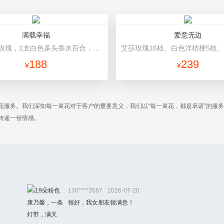
满载幸福
爱意无边
11朵香槟玫瑰，1支白色多头香水百合，搭配桔梗、黄莺。 白色绵纸内衬，蓝色包装纸外围，蓝色丝带束扎。
188
239
¥
¥
花服务。我们深知每一束花对于客户的重要意义，我们以“每一束花，都是承诺”的服
传递一份情感。
130****3587
2026-07-20
很好，我女朋友很满意！