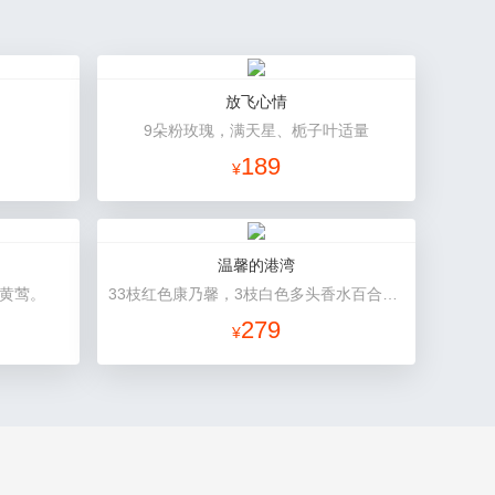
放飞心情
9朵粉玫瑰，满天星、栀子叶适量
189
¥
温馨的港湾
、黄莺。
33枝红色康乃馨，3枝白色多头香水百合，绿叶，满天星搭配丰满。
279
¥