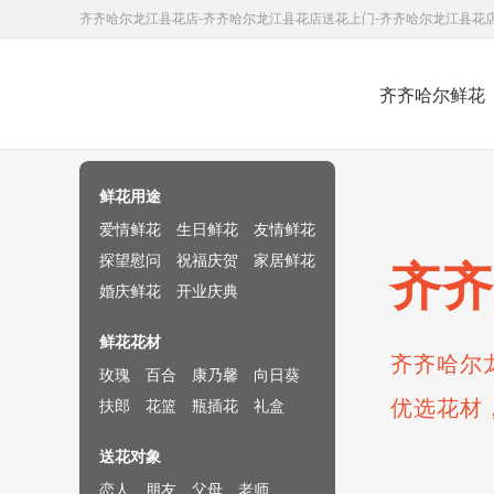
齐齐哈尔龙江县花店-齐齐哈尔龙江县花店送花上门-齐齐哈尔龙江县花
齐齐哈尔鲜花
鲜花速递网
鲜花用途
爱情鲜花
生日鲜花
友情鲜花
探望慰问
祝福庆贺
家居鲜花
齐齐
婚庆鲜花
开业庆典
鲜花花材
齐齐哈尔
玫瑰
百合
康乃馨
向日葵
优选花材
扶郎
花篮
瓶插花
礼盒
送花对象
恋人
朋友
父母
老师