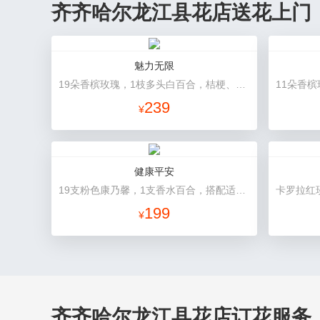
齐齐哈尔龙江县花店送花上门
魅力无限
19朵香槟玫瑰，1枝多头白百合，桔梗、小花、绿叶搭配
239
¥
健康平安
19支粉色康乃馨，1支香水百合，搭配适量石竹梅、黄莺。
199
¥
齐齐哈尔龙江县花店订花服务