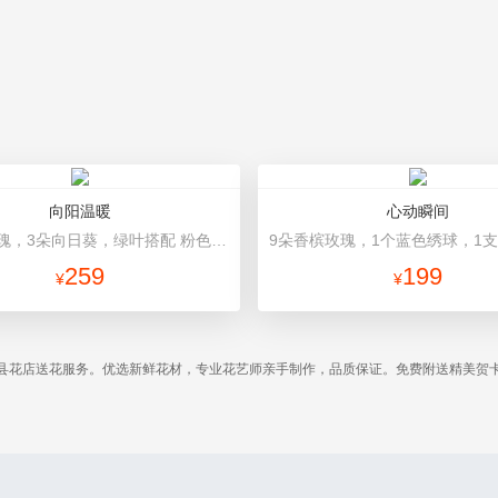
向阳温暖
心动瞬间
19朵粉玫瑰，3朵向日葵，绿叶搭配 粉色高档包装
259
199
¥
¥
县花店送花服务。优选新鲜花材，专业花艺师亲手制作，品质保证。免费附送精美贺