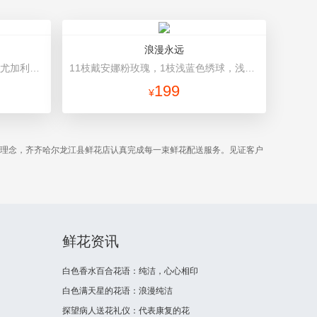
浪漫永远
艾莎玫瑰16枝、白色洋桔梗5枝、尤加利10枝 白色雪梨纸内衬，粉色平面纸，韩式包装
11枝戴安娜粉玫瑰，1枝浅蓝色绣球，浅紫洋桔梗、栀子叶搭配 浅紫香芋紫平面纸，蓝白条纹缎带
199
¥
务理念，齐齐哈尔龙江县鲜花店认真完成每一束鲜花配送服务。见证客户
鲜花资讯
白色香水百合花语：纯洁，心心相印
白色满天星的花语：浪漫纯洁
探望病人送花礼仪：代表康复的花