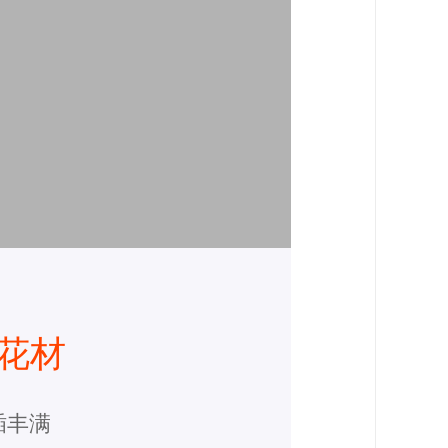
花材
插丰满