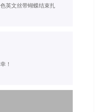
白色英文丝带蝴蝶结束扎
有幸！