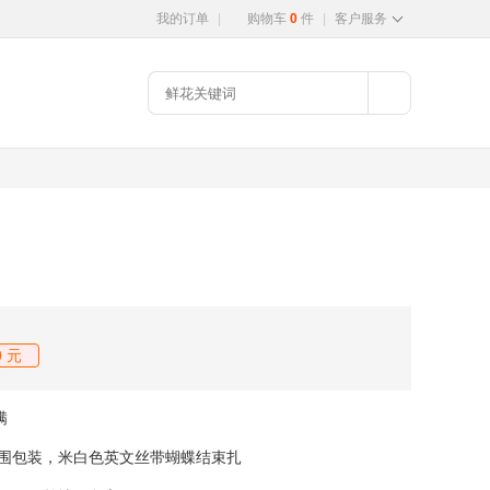
我的订单
|
购物车
0
件
|
客户服务
 元
满
围包装，米白色英文丝带蝴蝶结束扎