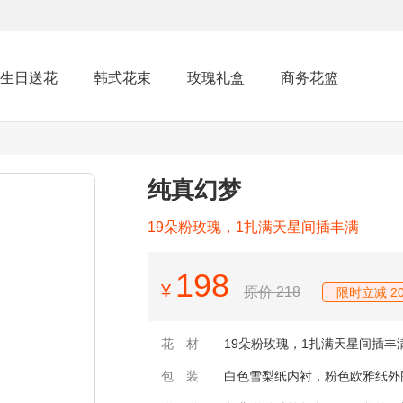
生日送花
韩式花束
玫瑰礼盒
商务花篮
纯真幻梦
19朵粉玫瑰，1扎满天星间插丰满
198
¥
原价 218
限时立减 20
花材
19朵粉玫瑰，1扎满天星间插丰
包装
白色雪梨纸内衬，粉色欧雅纸外