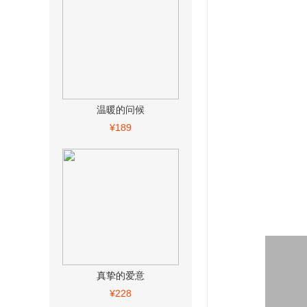
温暖的问候
¥189
真挚的爱意
¥228