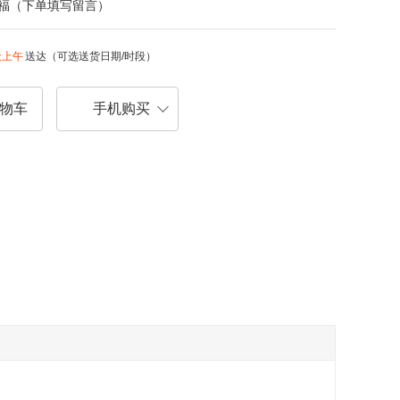
福（下单填写留言）
天上午
送达（可选送货日期/时段）
物车
手机购买