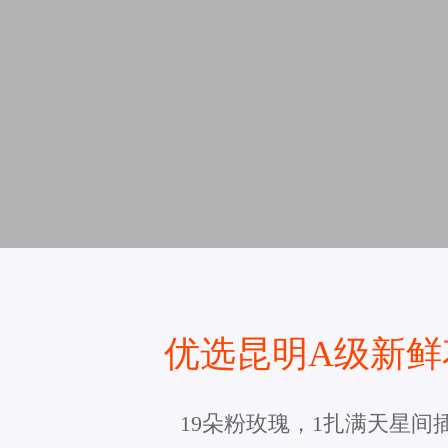
优选昆明A级新鲜
19朵粉玫瑰，1扎满天星间