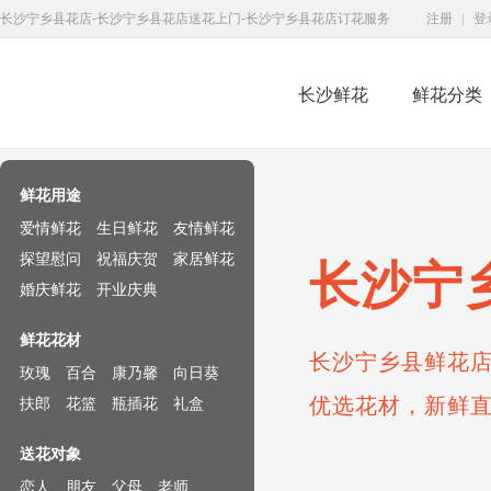
长沙宁乡县花店-长沙宁乡县花店送花上门-长沙宁乡县花店订花服务
注册
|
登
长沙鲜花
鲜花分类
鲜花速递网
鲜花用途
爱情鲜花
生日鲜花
友情鲜花
探望慰问
祝福庆贺
家居鲜花
长沙宁
婚庆鲜花
开业庆典
鲜花花材
长沙宁乡县鲜花店
玫瑰
百合
康乃馨
向日葵
优选花材，新鲜
扶郎
花篮
瓶插花
礼盒
送花对象
恋人
朋友
父母
老师