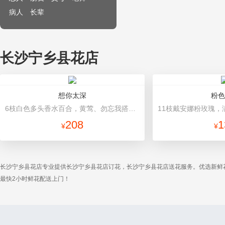
病人
长辈
长沙宁乡县花店
想你太深
粉色
6枝白色多头香水百合，黄莺、勿忘我搭配。 内衬白色瓦楞纸，外围淡紫色瓦楞纸圆形包装，紫色丝带束扎。
208
1
¥
¥
长沙宁乡县花店专业提供长沙宁乡县花店订花，长沙宁乡县花店送花服务。优选新鲜
最快2小时鲜花配送上门！