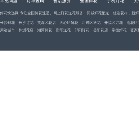
常见问题
订单查询
售后服务
全国鲜花
手机订花
关
鲜花快递网-专注全国鲜花速递、网上订花送花服务，同城鲜花配送，优选花材，新
长沙鲜花
长沙订花
芙蓉区花店
天心区鲜花
岳麓区送花
开福区订花
雨花区
周边城市
株洲花店
湘潭鲜花
衡阳送花
邵阳订花
岳阳花店
常德鲜花
张家