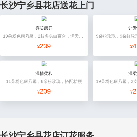
长沙宁乡县花店送花上门
喜笑颜开
让爱
19朵粉色康乃馨，2枝多头白百合，满天星、绿叶搭配
239
4
¥
¥
温情柔和
温柔
11朵粉色康乃馨，8朵粉玫瑰，搭配桔梗
209
2
¥
¥
长沙宁乡县花店订花服务