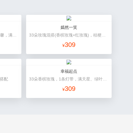
嫣然一笑
2枝多头粉香水百合，11枝粉康乃馨，满天星+绿叶适量。
33朵玫瑰混搭(香槟玫瑰+红玫瑰)，桔梗、配花、绿叶
309
¥
幸福起点
花搭配
33朵香槟玫瑰，1条灯带，满天星、绿叶搭配
309
¥