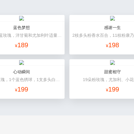
蓝色梦想
感谢一生
11枝碎冰蓝玫瑰，洋甘菊和尤加利叶适量搭配
189
198
¥
¥
心动瞬间
甜蜜相守
9朵香槟玫瑰，1个蓝色绣球，1支多头白百合，桔梗、绿叶搭配
19朵粉玫瑰，尤加利、小
199
199
¥
¥