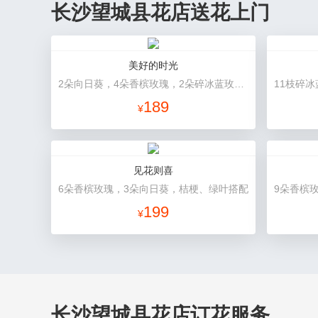
长沙望城县花店送花上门
美好的时光
2朵向日葵，4朵香槟玫瑰，2朵碎冰蓝玫瑰，桔梗、配花、配草搭配
189
¥
见花则喜
6朵香槟玫瑰，3朵向日葵，桔梗、绿叶搭配
199
¥
长沙望城县花店订花服务