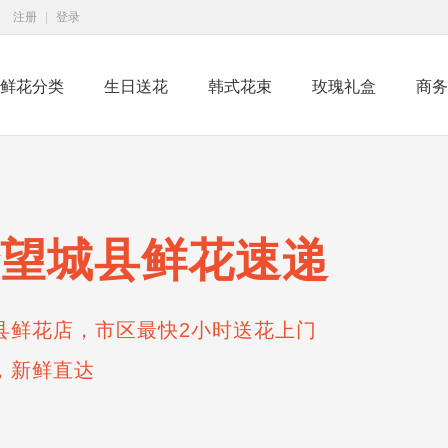
注册
|
登录
鲜花分类
生日送花
韩式花束
玫瑰礼盒
商务
望城县鲜花速递
县鲜花店，市区最快2小时送花上门
，新鲜直达