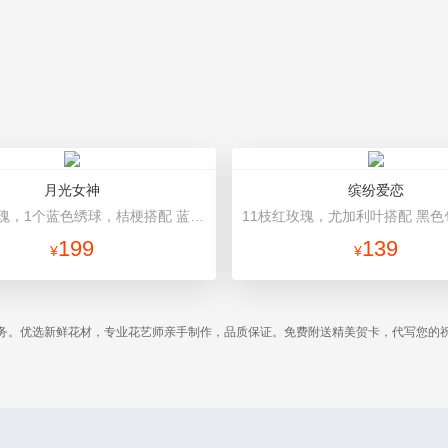
月光女神
缤纷爱恋
11朵白玫瑰，1个蓝色绣球，桔梗搭配 蓝色高档包装
199
139
¥
¥
务。优选新鲜花材，专业花艺师亲手制作，品质保证。免费附送精美贺卡，代写您的