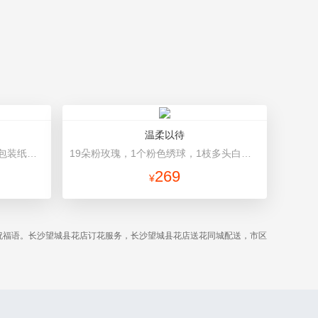
温柔以待
11枝红玫瑰，尤加利叶搭配 黑色包装纸韩式包装
19朵粉玫瑰，1个粉色绣球，1枝多头白百合，桔梗、满天星、绿叶搭配 粉色高档包装
269
¥
祝福语。长沙望城县花店订花服务，长沙望城县花店送花同城配送，市区