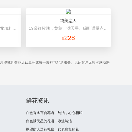
纯美恋人
19朵粉玫瑰，2枝白色香水百合、尤加利叶搭配 粉色欧雅纸、白色雪梨纸、粉色丝带
19朵红玫瑰，黄莺、满天星、绿叶适量点缀 精美鲜花礼盒装，精致蝴蝶结
228
¥
长沙望城县鲜花店认真完成每一束鲜花配送服务。见证客户无数次感动瞬
鲜花资讯
白色香水百合花语：纯洁，心心相印
白色满天星的花语：浪漫纯洁
探望病人送花礼仪：代表康复的花