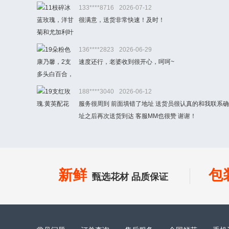
133****8716
2026-07-12
很满意，送货非常快速！及时！
136****2823
2026-06-29
速度还行，老婆收到很开心，呵呵~
188****3040
2026-06-12
服务很周到 前面填错了地址 送货员很认真的和我联系
址之后再次送货到达 客服MM也很赞 谢谢！
新鲜
包
甄选花材 品质保证