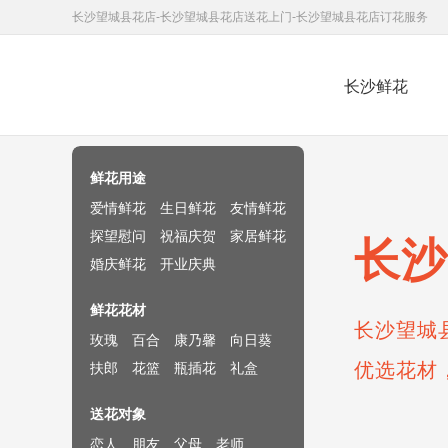
长沙望城县花店-长沙望城县花店送花上门-长沙望城县花店订花服务
长沙鲜花
鲜花速递网
鲜花用途
爱情鲜花
生日鲜花
友情鲜花
探望慰问
祝福庆贺
家居鲜花
长沙
婚庆鲜花
开业庆典
鲜花花材
长沙望城
玫瑰
百合
康乃馨
向日葵
优选花材
扶郎
花篮
瓶插花
礼盒
送花对象
恋人
朋友
父母
老师