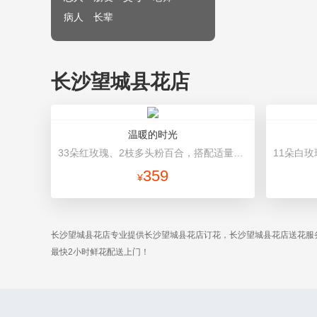
病人
长辈
长沙望城县花店
温暖的时光
33朵红玫瑰、2枝多头粉百合，搭配适量黄莺草、栀子叶间插。 咖啡色瓦楞纸（或平面纸替代），白色网纱圆形包装，咖啡色缎带蝴蝶结束扎。
359
¥
长沙望城县花店专业提供长沙望城县花店订花，长沙望城县花店送花服
最快2小时鲜花配送上门！