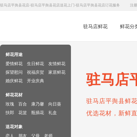
驻马店平舆县花店-驻马店平舆县花店送花上门-驻马店平舆县花店订花服务
注
驻马店鲜花
鲜花分
鲜花速递网
鲜花用途
爱情鲜花
生日鲜花
友情鲜花
探望慰问
祝福庆贺
家居鲜花
驻马店
婚庆鲜花
开业庆典
鲜花花材
驻马店平舆县鲜花
玫瑰
百合
康乃馨
向日葵
优选花材，新鲜
扶郎
花篮
瓶插花
礼盒
送花对象
恋人
朋友
父母
老师