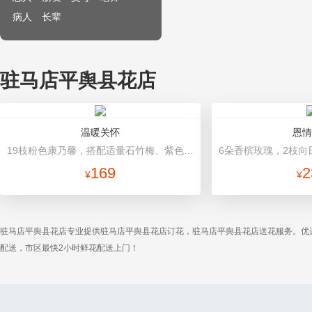
病人
长辈
驻马店平舆县花店
温暖关怀
恩情
19枝粉色康乃馨，搭配适量石竹梅、紫色勿忘我、栀子叶 内层紫红色，外层粉色牛皮纸，玫红色缎带花结
169
2
¥
¥
驻马店平舆县花店专业提供驻马店平舆县花店订花，驻马店平舆县花店送花服务。优
配送，市区最快2小时鲜花配送上门！