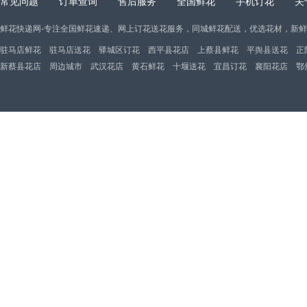
常见问题
订单查询
售后服务
全国鲜花
手机订花
关
鲜花快递网-专注全国鲜花速递、网上订花送花服务，同城鲜花配送，优选花材，新
驻马店鲜花
驻马店送花
驿城区订花
西平县花店
上蔡县鲜花
平舆县送花
正
新蔡县花店
周边城市
武汉花店
黄石鲜花
十堰送花
宜昌订花
襄阳花店
鄂