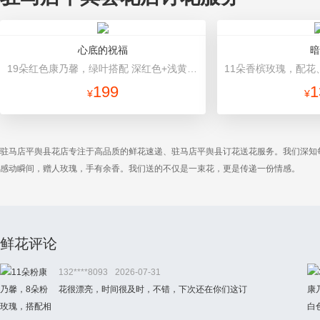
心底的祝福
暗
19朵红色康乃馨，绿叶搭配 深红色+浅黄色高档包装
199
1
¥
¥
驻马店平舆县花店专注于高品质的鲜花速递、驻马店平舆县订花送花服务。我们深知
感动瞬间，赠人玫瑰，手有余香。我们送的不仅是一束花，更是传递一份情感。
鲜花评论
132****8093
2026-07-31
花很漂亮，时间很及时，不错，下次还在你们这订