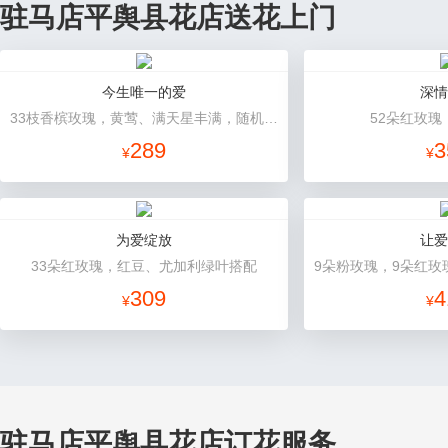
驻马店平舆县花店送花上门
今生唯一的爱
深情
33枝香槟玫瑰，黄莺、满天星丰满，随机赠送2只小熊。
52朵红玫瑰
289
3
¥
¥
为爱绽放
让爱
33朵红玫瑰，红豆、尤加利绿叶搭配
309
4
¥
¥
驻马店平舆县花店订花服务