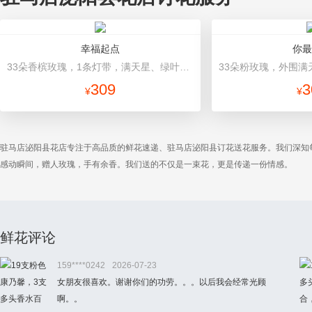
幸福起点
你最
33朵香槟玫瑰，1条灯带，满天星、绿叶搭配 香槟色高档包装
309
3
¥
¥
驻马店泌阳县花店专注于高品质的鲜花速递、驻马店泌阳县订花送花服务。我们深知
感动瞬间，赠人玫瑰，手有余香。我们送的不仅是一束花，更是传递一份情感。
鲜花评论
159****0242
2026-07-23
女朋友很喜欢。谢谢你们的功劳。。。以后我会经常光顾
啊。。