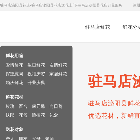
驻马店泌阳县花店-驻马店泌阳县花店送花上门-驻马店泌阳县花店订花服务
注
驻马店鲜花
鲜花分
鲜花速递网
鲜花用途
爱情鲜花
生日鲜花
友情鲜花
探望慰问
祝福庆贺
家居鲜花
驻马店
婚庆鲜花
开业庆典
鲜花花材
驻马店泌阳县鲜花
玫瑰
百合
康乃馨
向日葵
优选花材，新鲜
扶郎
花篮
瓶插花
礼盒
送花对象
恋人
朋友
父母
老师