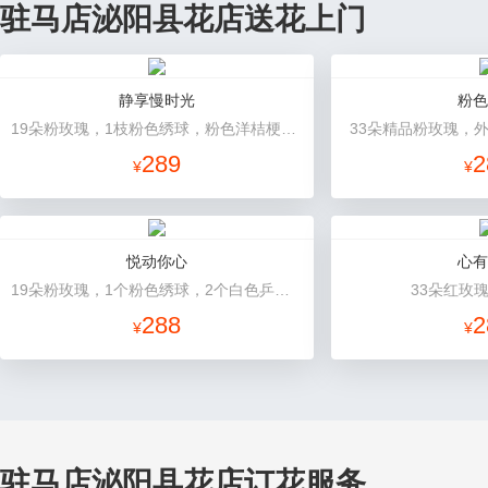
驻马店泌阳县花店送花上门
静享慢时光
粉色
19朵粉玫瑰，1枝粉色绣球，粉色洋桔梗、白色乒乓菊、尤加利搭配
33朵精品粉玫瑰，
289
2
¥
¥
悦动你心
心有
19朵粉玫瑰，1个粉色绣球，2个白色乒乓菊，粉色桔梗、尤加利间插丰满
33朵红玫
288
2
¥
¥
驻马店泌阳县花店订花服务