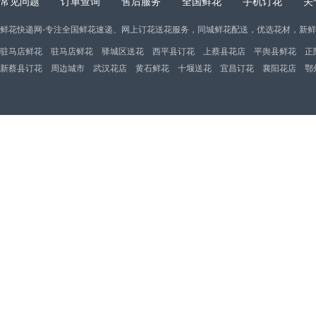
常见问题
订单查询
售后服务
全国鲜花
手机订花
关
鲜花快递网-专注全国鲜花速递、网上订花送花服务，同城鲜花配送，优选花材，新
驻马店鲜花
驻马店鲜花
驿城区送花
西平县订花
上蔡县花店
平舆县鲜花
正
新蔡县订花
周边城市
武汉花店
黄石鲜花
十堰送花
宜昌订花
襄阳花店
鄂