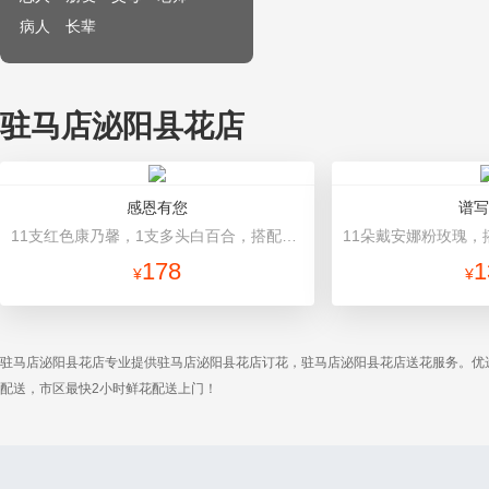
病人
长辈
驻马店泌阳县花店
感恩有您
谱写
11支红色康乃馨，1支多头白百合，搭配黄莺、满天星。 深蓝色硬纸包装，红色丝带束扎。
178
1
¥
¥
驻马店泌阳县花店专业提供驻马店泌阳县花店订花，驻马店泌阳县花店送花服务。优
配送，市区最快2小时鲜花配送上门！