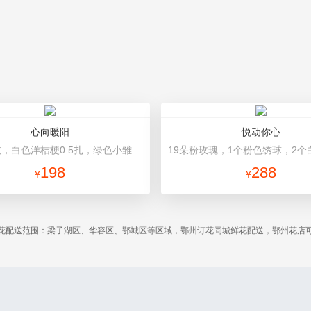
心向暖阳
悦动你心
向日葵3枝，白色洋桔梗0.5扎，绿色小雏菊2枝，雪柳0.1扎 白色雪梨纸内衬，浅绿色平面纸，米白色缎带
198
288
¥
¥
花配送范围：梁子湖区、华容区、鄂城区等区域，鄂州订花同城鲜花配送，鄂州花店可