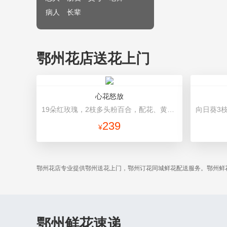
病人
长辈
鄂州花店送花上门
心花怒放
19朵红玫瑰，2枝多头粉百合，配花、黄莺搭配 红色高档包装
239
¥
鄂州花店专业提供鄂州送花上门，鄂州订花同城鲜花配送服务。鄂州鲜
鄂州鲜花速递