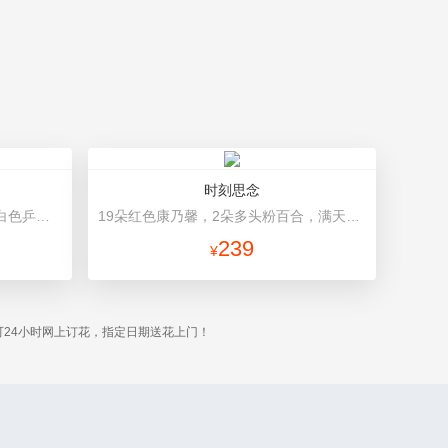
时刻思念
19朵粉玫瑰，1个粉色绣球，2个白色乒乓菊，粉色桔梗、尤加利间插丰满 白色雪梨纸内衬，双面欧雅纸外围包装，粉色丝带
19朵红色康乃馨，2朵多头粉百合，满天星、绿叶搭配 灰色高档包装
239
¥
24小时网上订花，指定日期送花上门！