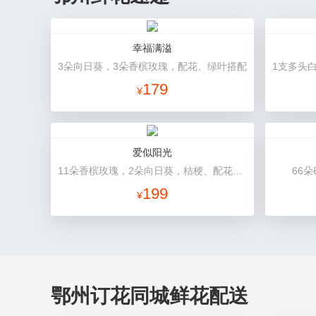
幸福满溢
3朵向日葵，3朵香槟玫瑰，配花、绿叶搭配
179
¥
爱似阳光
11朵香槟玫瑰，2朵向日葵，桔梗、配花、绿叶搭配
66
199
¥
鄂州订花同城鲜花配送