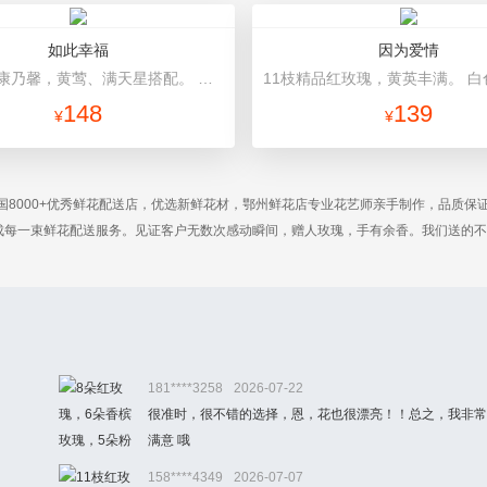
如此幸福
因为爱情
11朵粉色康乃馨，黄莺、满天星搭配。 草绿色棉纸内包装，外层橘红色手揉纸包裹，浅色丝带花结。
148
139
¥
¥
国8000+优秀鲜花配送店，优选新鲜花材，鄂州鲜花店专业花艺师亲手制作，品质保
完成每一束鲜花配送服务。见证客户无数次感动瞬间，赠人玫瑰，手有余香。我们送的
181****3258
2026-07-22
很准时，很不错的选择，恩，花也很漂亮！！总之，我非常
满意 哦
158****4349
2026-07-07