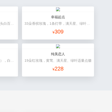
幸福起点
3朵向日葵，3朵香槟玫瑰，1枝多头白百合，配花、配草搭配
33朵香槟玫瑰，1条灯带，满天星、绿叶搭配
309
¥
纯美恋人
33朵混搭玫瑰（粉玫瑰+香槟玫瑰），白色满天星环绕
19朵红玫瑰，黄莺、满天星、绿叶适量点缀
228
¥