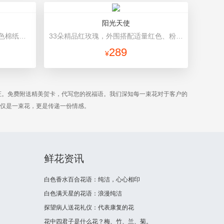
阳光天使
11枝精品红玫瑰，黄英丰满。 白色棉纸内衬，淡紫色卷边纸（平面纸替代）圆形包装，底部淡粉色雪点纸、粉色丝带结束扎。
33朵精品红玫瑰，外围搭配适量红色、粉色、白色石竹梅。 黑色平面纸包装，红色缎带花结。
289
¥
证。免费附送精美贺卡，代写您的祝福语。我们深知每一束花对于客户的
不仅是一束花，更是传递一份情感。
鲜花资讯
白色香水百合花语：纯洁，心心相印
白色满天星的花语：浪漫纯洁
探望病人送花礼仪：代表康复的花
花中四君子是什么花？梅、竹、兰、菊。