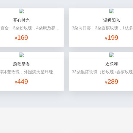
开心时光
温暖阳光
1支多头白百合，3朵粉玫瑰，4朵康乃馨，桔梗、满天星、绿叶混搭
169
199
¥
¥
蔚蓝星海
欢乐颂
朵碎冰蓝玫瑰，外围满天星环绕
449
289
¥
¥