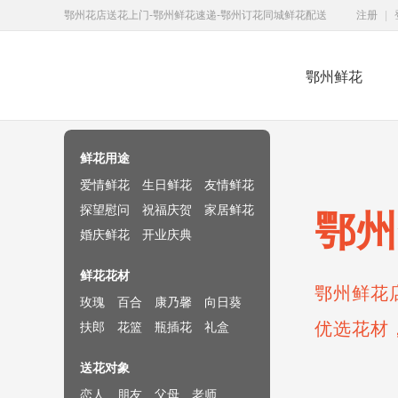
鄂州花店送花上门-鄂州鲜花速递-鄂州订花同城鲜花配送
注册
|
鄂州鲜花
鲜花速递网
鲜花用途
爱情鲜花
生日鲜花
友情鲜花
探望慰问
祝福庆贺
家居鲜花
鄂州
婚庆鲜花
开业庆典
鲜花花材
鄂州鲜花
玫瑰
百合
康乃馨
向日葵
优选花材
扶郎
花篮
瓶插花
礼盒
送花对象
恋人
朋友
父母
老师