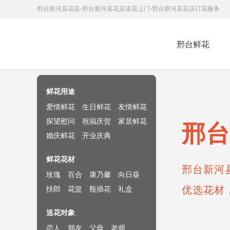
邢台新河县花店-邢台新河县花店送花上门-邢台新河县花店订花服务
邢台鲜花
鲜花速递网
鲜花用途
爱情鲜花
生日鲜花
友情鲜花
探望慰问
祝福庆贺
家居鲜花
邢台
婚庆鲜花
开业庆典
鲜花花材
邢台新河
玫瑰
百合
康乃馨
向日葵
优选花材
扶郎
花篮
瓶插花
礼盒
送花对象
恋人
朋友
父母
老师