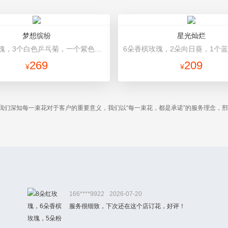
梦想缤纷
星光灿烂
16朵粉玫瑰，3个白色乒乓菊，一个紫色绣球，紫色桔梗、绿叶搭配 粉色+浅绿色高档包装
269
209
¥
¥
我们深知每一束花对于客户的重要意义，我们以“每一束花，都是承诺”的服务理念，
。
166****9922
2026-07-20
服务很细致，下次还在这个店订花，好评！