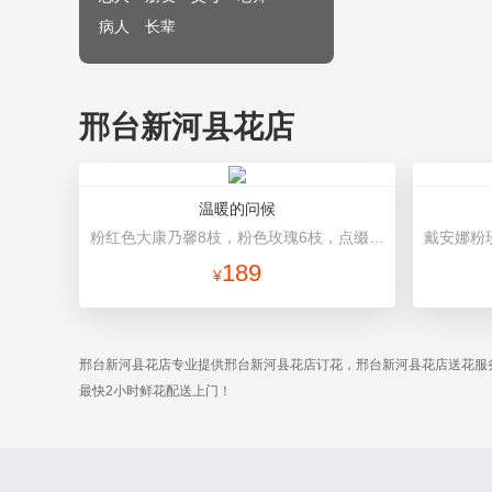
病人
长辈
邢台新河县花店
温暖的问候
粉红色大康乃馨8枝，粉色玫瑰6枝，点缀适量黄莺、深山樱和绿叶。 里层白色棉纸包装，外层深紫红色纸包装，玫瑰红色丝带束扎。
189
¥
邢台新河县花店专业提供邢台新河县花店订花，邢台新河县花店送花服
最快2小时鲜花配送上门！