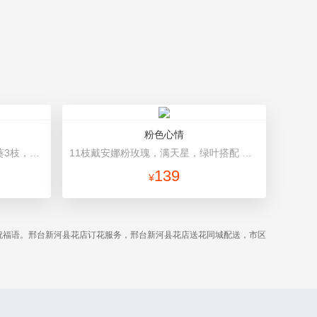
粉色心情
香槟玫瑰9枝，蓝绣球1枝，向日葵3枝，白色洋桔梗、大叶尤加利搭配 蓝色平面纸，韩式包装，外围透明玻璃纸
11枝戴安娜粉玫瑰，满天星，绿叶搭配 粉色高档包装
139
¥
祝福语。邢台新河县花店订花服务，邢台新河县花店送花同城配送，市区