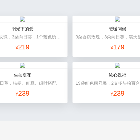
阳光下的爱
暖暖问候
11朵香槟玫瑰，3朵向日葵，1个蓝色绣球，配花、绿叶搭配
219
179
¥
¥
生如夏花
浓心祝福
向日葵，桔梗、红豆、绿叶搭配
239
239
¥
¥