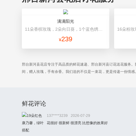
满满阳光
11朵香槟玫瑰，2朵向日葵，1个蓝色绣球，配花、桔梗、绿叶搭配 浅蓝色高档包装
239
¥
邢台新河县花店专注于高品质的鲜花速递、邢台新河县订花送花服务。
间，赠人玫瑰，手有余香。我们送的不仅是一束花，更是传递一份情感
鲜花评论
137****3239
2026-07-29
花很好 很新鲜 很漂亮 比想像的效果好