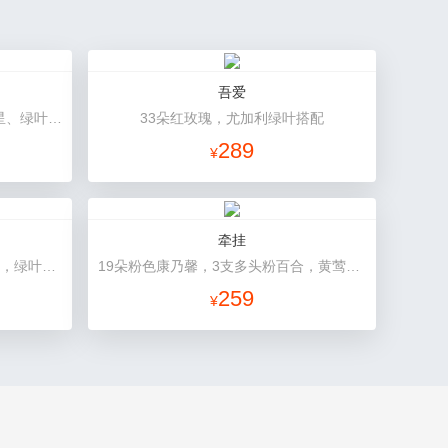
吾爱
9朵香槟玫瑰，3朵向日葵，满天星、绿叶搭配
33朵红玫瑰，尤加利绿叶搭配
289
¥
牵挂
19朵红色康乃馨，2支多头粉百合，绿叶搭配
19朵粉色康乃馨，3支多头粉百合，黄莺搭配
259
¥