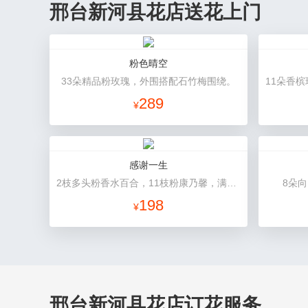
邢台新河县花店送花上门
粉色晴空
33朵精品粉玫瑰，外围搭配石竹梅围绕。
289
¥
感谢一生
2枝多头粉香水百合，11枝粉康乃馨，满天星+绿叶适量。
8朵
198
¥
邢台新河县花店订花服务