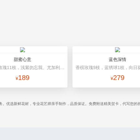
甜蜜心意
蓝色深情
戴安娜粉玫瑰11枝，浅紫勿忘我、尤加利搭配 白色雪梨纸内衬，粉色平面纸，韩式包装，浅粉色丝带
189
279
¥
¥
务。优选新鲜花材，专业花艺师亲手制作，品质保证。免费附送精美贺卡，代写您的