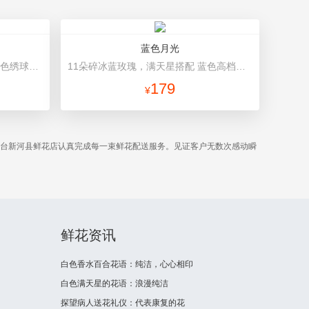
蓝色月光
6朵香槟玫瑰，2朵向日葵，1个蓝色绣球，桔梗、小花、绿叶搭配 浅蓝色高档包装
11朵碎冰蓝玫瑰，满天星搭配 蓝色高档包装
179
¥
邢台新河县鲜花店认真完成每一束鲜花配送服务。见证客户无数次感动瞬
鲜花资讯
白色香水百合花语：纯洁，心心相印
白色满天星的花语：浪漫纯洁
探望病人送花礼仪：代表康复的花