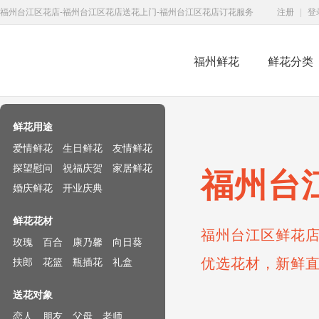
福州台江区花店-福州台江区花店送花上门-福州台江区花店订花服务
注册
|
登
福州鲜花
鲜花分类
鲜花速递网
鲜花用途
爱情鲜花
生日鲜花
友情鲜花
探望慰问
祝福庆贺
家居鲜花
福州台
婚庆鲜花
开业庆典
鲜花花材
福州台江区鲜花店
玫瑰
百合
康乃馨
向日葵
优选花材，新鲜
扶郎
花篮
瓶插花
礼盒
送花对象
恋人
朋友
父母
老师