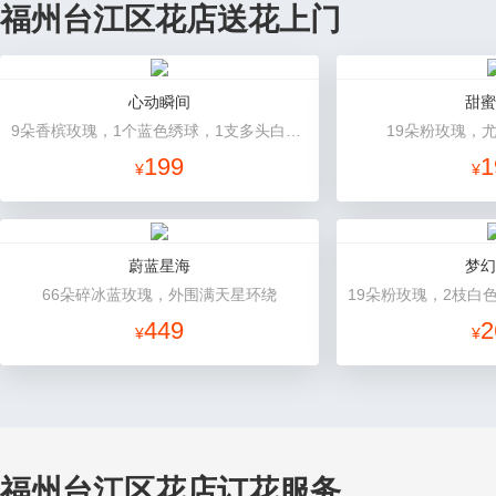
福州台江区花店送花上门
心动瞬间
甜蜜
9朵香槟玫瑰，1个蓝色绣球，1支多头白百合，桔梗、绿叶搭配
19朵粉玫瑰，
199
1
¥
¥
蔚蓝星海
梦幻
66朵碎冰蓝玫瑰，外围满天星环绕
449
2
¥
¥
福州台江区花店订花服务