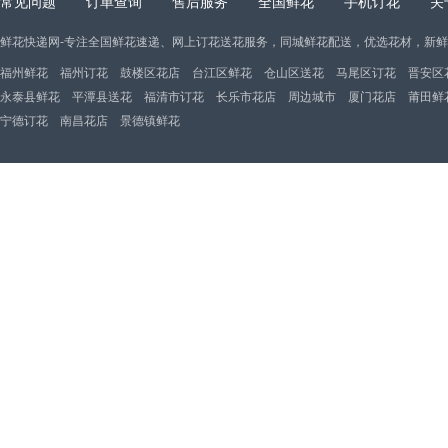
常见问题
订单查询
售后服务
全国鲜花
手机订花
关
鲜花快递网-专注全国鲜花速递、网上订花送花服务，同城鲜花配送，优选花材，新
福州鲜花
福州订花
鼓楼区花店
台江区鲜花
仓山区送花
马尾区订花
晋安区
永泰县鲜花
平潭县送花
福清市订花
长乐市花店
周边城市
厦门花店
莆田鲜
宁德订花
南昌花店
景德镇鲜花