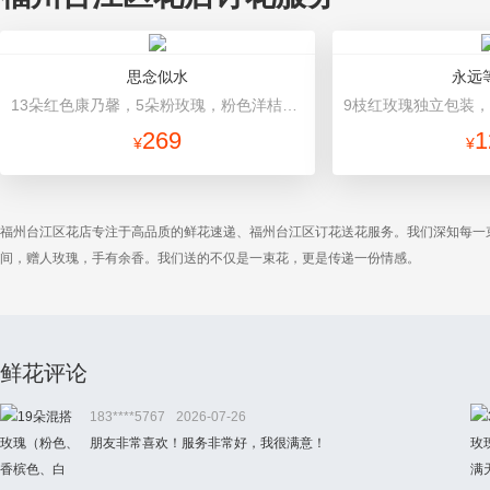
思念似水
永远
13朵红色康乃馨，5朵粉玫瑰，粉色洋桔梗、红豆、尤加利搭配 白色雪梨纸内衬，灰色平面纸，韩式包装
269
1
¥
¥
福州台江区花店专注于高品质的鲜花速递、福州台江区订花送花服务。我们深知每一
间，赠人玫瑰，手有余香。我们送的不仅是一束花，更是传递一份情感。
鲜花评论
183****5767
2026-07-26
朋友非常喜欢！服务非常好，我很满意！