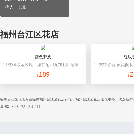
病人
长辈
福州台江区花店
蓝色梦想
红玫
11枝碎冰蓝玫瑰，洋甘菊和尤加利叶适量搭配 白色内衬，浅蓝色包装纸韩式包装
189
2
¥
¥
福州台江区花店专业提供福州台江区花店订花，福州台江区花店送花服务。优选新鲜
最快2小时鲜花配送上门！