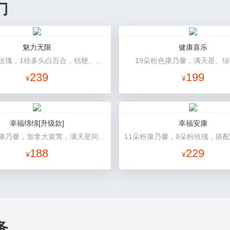
门
魅力无限
健康喜乐
19朵香槟玫瑰，1枝多头白百合，桔梗、小花、绿叶搭配
19朵粉色康乃馨，满天星、
239
199
¥
¥
幸福绵绵[升级款]
幸福安康
21枝红色康乃馨，加拿大黄莺，满天星间插丰满
188
229
¥
¥
务