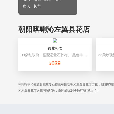
病人
长辈
朝阳喀喇沁左翼县花店
彼此相依
99朵红玫瑰，搭配适量石竹梅。 黑色牛皮纸包装，搭配红色蝴蝶结精美包扎。
639
¥
朝阳喀喇沁左翼县花店专业提供朝阳喀喇沁左翼县花店订花，朝阳喀喇
沁左翼县花店送花同城配送，市区最快2小时鲜花配送上门！