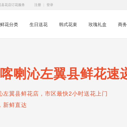
翼县花店订花服务
注册
|
登录
鲜花分类
生日送花
韩式花束
玫瑰礼盒
商务
喀喇沁左翼县鲜花速
沁左翼县鲜花店，市区最快2小时送花上门
，新鲜直达