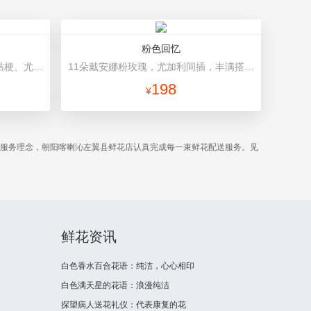
粉色回忆
3枝向日葵，3枝香槟玫瑰，搭配桔梗、尤加利叶 韩式花束
11朵戴安娜粉玫瑰，尤加利间插，丰满搭配绿叶 粉色牛皮纸扇形包装，玻璃纸包裹，粉红缎带束扎，粉色礼盒。礼盒款式和颜色以当地市场为准。
198
¥
的服务理念，朝阳喀喇沁左翼县鲜花店认真完成每一束鲜花配送服务。见
鲜花资讯
白色香水百合花语：纯洁，心心相印
白色满天星的花语：浪漫纯洁
探望病人送花礼仪：代表康复的花