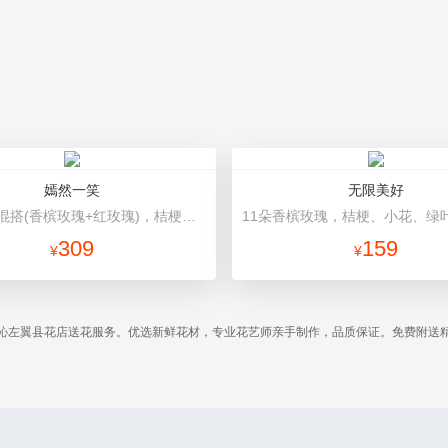
嫣然一笑
无限美好
33朵玫瑰混搭(香槟玫瑰+红玫瑰)，桔梗、配花、绿叶 红色高档包装
309
159
¥
¥
沁左翼县花店送花服务。优选新鲜花材，专业花艺师亲手制作，品质保证。免费附送