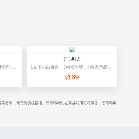
开心时光
11朵香槟玫瑰，桔梗、小花、绿叶搭配 绿色高档包装
1支多头白百合，3朵粉玫瑰，4朵康乃馨，桔梗、满天星、绿叶混搭 粉色高档包装
169
¥
精美贺卡，代写您的祝福语。朝阳喀喇沁左翼县花店订花服务，朝阳喀喇