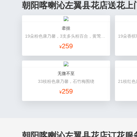
朝阳喀喇沁左翼县花店送花上
牵挂
19朵粉色康乃馨，3支多头粉百合，黄莺搭配
259
¥
无微不至
33枝粉色康乃馨，石竹梅围绕
259
¥
朝阳喀喇沁左翼县花店订花服