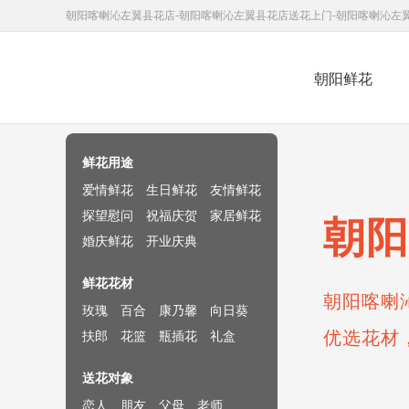
朝阳喀喇沁左翼县花店-朝阳喀喇沁左翼县花店送花上门-朝阳喀喇沁左
朝阳鲜花
鲜花速递网
鲜花用途
爱情鲜花
生日鲜花
友情鲜花
探望慰问
祝福庆贺
家居鲜花
朝阳
婚庆鲜花
开业庆典
鲜花花材
朝阳喀喇
玫瑰
百合
康乃馨
向日葵
优选花材
扶郎
花篮
瓶插花
礼盒
送花对象
恋人
朋友
父母
老师