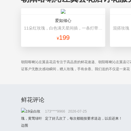
爱如倾心
11朵红玫瑰，白色满天星间插，一条灯带，一对小熊、黄莺或尤加利叶搭配 长方形礼盒装，礼盒款式和颜色以当地市场为准。
199
¥
朝阳喀喇沁左翼县花店专注于高品质的鲜花速递、朝阳喀喇沁左翼县订
证客户无数次感动瞬间，赠人玫瑰，手有余香。我们送的不仅是一束花
鲜花评论
173****9966
2026-07-25
定了好几次了，每次都能按要求送达，以后还来！