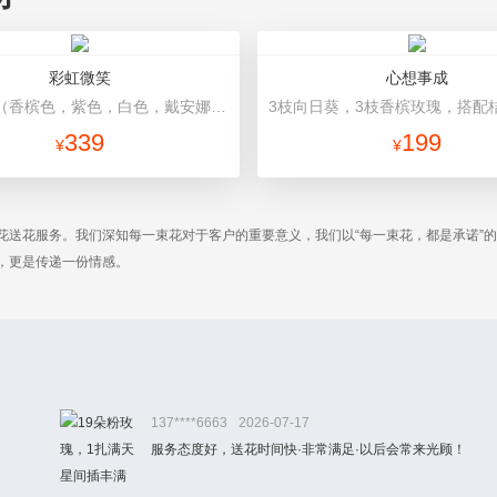
彩虹微笑
心想事成
混搭玫瑰（香槟色，紫色，白色，戴安娜粉色）共52朵，相思梅、桔梗配花 浅蓝色包装，黑色蝴蝶结，黑色丝带缠绕装饰
339
199
¥
¥
花送花服务。我们深知每一束花对于客户的重要意义，我们以“每一束花，都是承诺”
，更是传递一份情感。
137****6663
2026-07-17
服务态度好，送花时间快·非常满足·以后会常来光顾！