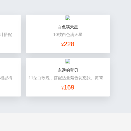
白色满天星
绿叶搭配
10枝白色满天星
228
¥
永远的宝贝
11朵粉康乃馨，8朵粉玫瑰，搭配相思梅、黄莺穿插点缀。
11朵白玫瑰，搭配适量紫色勿忘我、黄莺、栀子叶间插。
169
¥