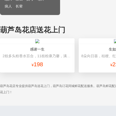
病人
长辈
葫芦岛花店送花上门
感谢一生
生如
2枝多头粉香水百合，11枝粉康乃馨，满天星+绿叶适量。 里层：粉皱纹纸垫底，哑光玻璃纸围绕；外层粉色手揉纸托底，并呈半包围束裹成，扇形包装，配粉色花结。
198
2
¥
¥
葫芦岛花店专业提供葫芦岛送花上门，葫芦岛订花同城鲜花配送服务。葫芦岛鲜花配
花上门！