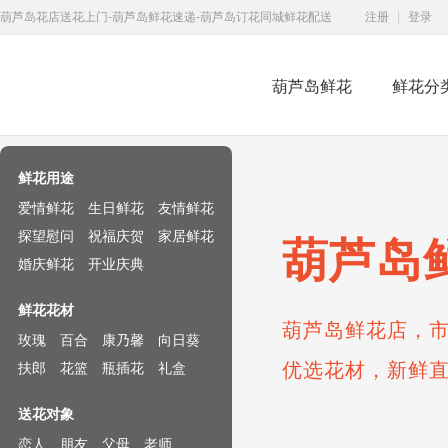
葫芦岛花店送花上门-葫芦岛鲜花速递-葫芦岛订花同城鲜花配送
注册
|
登录
葫芦岛鲜花
鲜花分
鲜花速递网
鲜花用途
爱情鲜花
生日鲜花
友情鲜花
探望慰问
祝福庆贺
家居鲜花
葫芦岛
婚庆鲜花
开业庆典
鲜花花材
葫芦岛鲜花店，市
玫瑰
百合
康乃馨
向日葵
优选花材，新鲜
扶郎
花篮
瓶插花
礼盒
送花对象
恋人
朋友
父母
老师