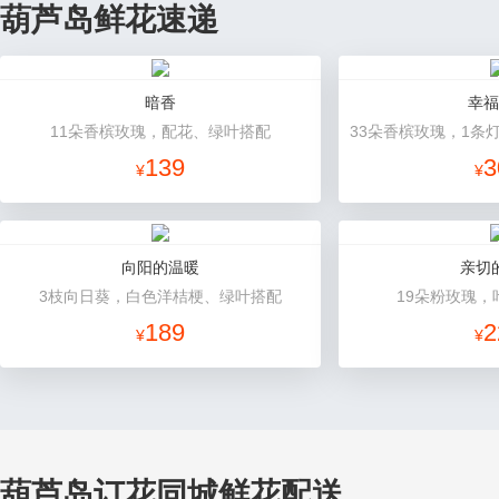
葫芦岛鲜花速递
暗香
幸福
11朵香槟玫瑰，配花、绿叶搭配
139
3
¥
¥
向阳的温暖
亲切
3枝向日葵，白色洋桔梗、绿叶搭配
19朵粉玫瑰，
189
2
¥
¥
葫芦岛订花同城鲜花配送