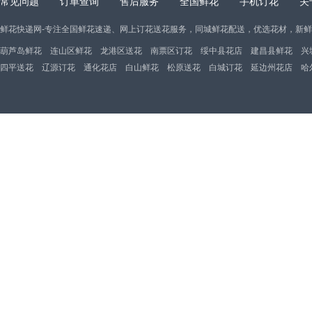
常见问题
订单查询
售后服务
全国鲜花
手机订花
关
鲜花快递网-专注全国鲜花速递、网上订花送花服务，同城鲜花配送，优选花材，新
葫芦岛鲜花
连山区鲜花
龙港区送花
南票区订花
绥中县花店
建昌县鲜花
兴
四平送花
辽源订花
通化花店
白山鲜花
松原送花
白城订花
延边州花店
哈