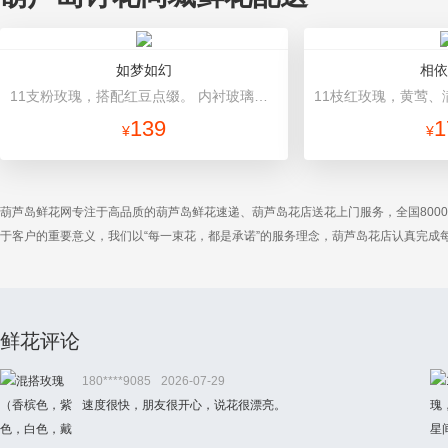
如梦如幻
相依
11支粉玫瑰，搭配红豆点缀。 内衬玻璃纸，外层粉色包装纸圆形包装。
139
1
¥
¥
葫芦岛鲜花网专注于高品质的葫芦岛鲜花速递、葫芦岛花店送花上门服务，全国800
于客户的重要意义，我们以“每一束花，都是承诺”的服务理念，葫芦岛花店认真完
鲜花评论
180****9085
2026-07-29
速度很快，朋友很开心，说花很漂亮。