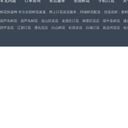
常见问题
订单查询
售后服务
全国鲜花
手机订花
关
鲜花快递网-专注全国鲜花速递、网上订花送花服务，同城鲜花配送，优选花材，新
葫芦岛鲜花
葫芦岛鲜花
连山区送花
龙港区订花
南票区花店
绥中县鲜花
建
四平送花
辽源订花
通化花店
白山鲜花
松原送花
白城订花
延边州花店
哈