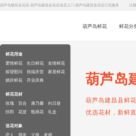
葫芦岛建昌县花店-葫芦岛建昌县花店送花上门-葫芦岛建昌县花店订花服务
注
葫芦岛鲜花
鲜花分
鲜花速递网
鲜花用途
爱情鲜花
生日鲜花
友情鲜花
探望慰问
祝福庆贺
家居鲜花
葫芦岛
婚庆鲜花
开业庆典
鲜花花材
葫芦岛建昌县鲜花
玫瑰
百合
康乃馨
向日葵
优选花材，新鲜
扶郎
花篮
瓶插花
礼盒
送花对象
恋人
朋友
父母
老师