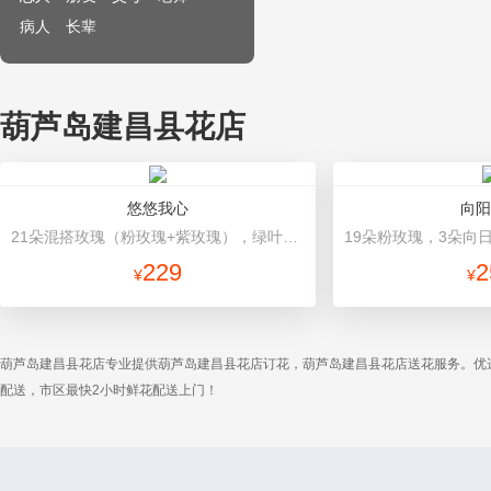
病人
长辈
葫芦岛建昌县花店
悠悠我心
向阳
21朵混搭玫瑰（粉玫瑰+紫玫瑰），绿叶搭配 粉色高档包装
229
2
¥
¥
葫芦岛建昌县花店专业提供葫芦岛建昌县花店订花，葫芦岛建昌县花店送花服务。优
配送，市区最快2小时鲜花配送上门！