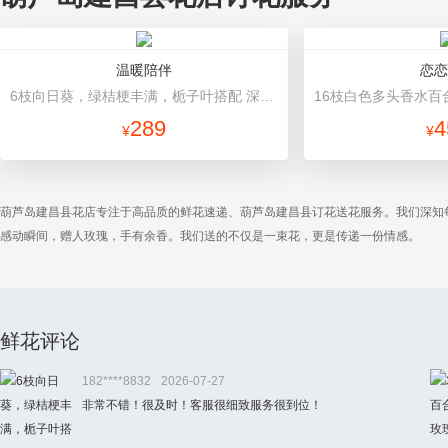
温暖陪伴
恋恋
6枝向日葵，绿桔梗丰满，栀子叶搭配 深蓝色欧雅纸扇形包装
289
4
¥
¥
葫芦岛建昌县花店专注于高品质的鲜花速递、葫芦岛建昌县订花送花服务。我们深知
感动瞬间，赠人玫瑰，手有余香。我们送的不仅是一束花，更是传递一份情感。
鲜花评论
182****8832
2026-07-27
非常不错！很及时！客服很细致服务很到位！