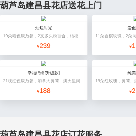
葫芦岛建昌县花店送花上门
灿烂时光
爱似
19朵粉色康乃馨，2支多头粉百合，桔梗、黄莺搭配
239
1
¥
¥
幸福绵绵[升级款]
纯美
21枝红色康乃馨，加拿大黄莺，满天星间插丰满
19朵红玫瑰，黄莺、
188
2
¥
¥
葫芦岛建昌县花店订花服务